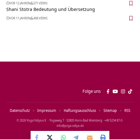
VOR 12 JAHREN
571 VIEWS
Shani Stotra Bedeutung und Übersetzung
VOR 11 JAHREN
408 VIEWS
Folge uns
Datenschutz
Impressum
Haftungsausschluss
Sitemap
RSS
© 2026 Yoga Vidya e.V. · Yogaweg 7 · 32805 Horn‑Bad Meinberg · +49 5234 87‑0 ·
info@yoga‑vidya.de