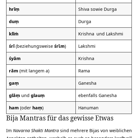
hrīṃ
Shiva sowie Durga
duṃ
Durga
klīṁ
Krishna
und Lakshmi
śrī
(beziehungsweise
śrῑm
)
Lakshmi
śyām
Krishna
rām
(mit langem a)
Rama
gaṃ
Ganesha
glāṃ
und
glauṃ
ebenfalls Ganesha
ham
(oder
haṃ
)
Hanuman
Bija Mantras für das gewisse Etwas
Im
Navarna Shakti Mantra
sind mehrere Bijas von weiblichen
Aspekten enthalten, weshalb es auch so besonders kraftvoll