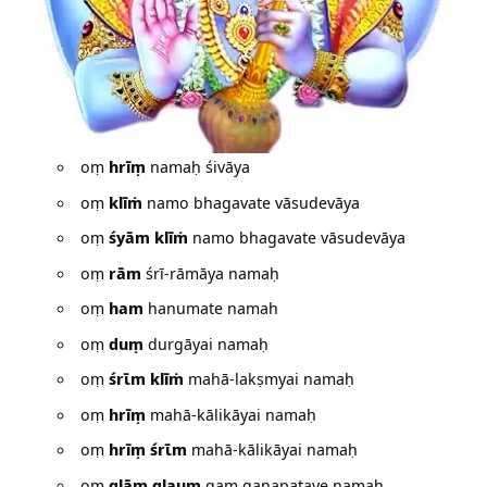
oṃ
hrīṃ
namaḥ śivāya
oṃ
klīṁ
namo bhagavate vāsudevāya
oṃ
śyām klīṁ
namo bhagavate vāsudevāya
oṃ
rām
śrī-rāmāya namaḥ
oṃ
ham
hanumate namah
oṃ
duṃ
durgāyai namaḥ
oṃ
śrῑm klīṁ
mahā-lakṣmyai namaḥ
oṃ
hrīṃ
mahā-kālikāyai namaḥ
oṃ
hrīṃ śrῑm
mahā-kālikāyai namaḥ
oṃ
glāṃ glauṃ
gaṃ gaṇapataye namaḥ