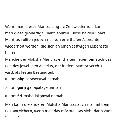
Wenn man dieses Mantra längere Zeit wiederholt, kann
man diese großartige Shakti spüren. Diese beiden Shakti
Mantras sollten jedoch nur von ernsthafen Aspiranten
wiederholt werden, die sich an einen sattwigen Lebensstil
halten.
Manche der
Moksha Mantras
enthalten neben
om
auch das
Bija des jeweiligen Aspekts, der in dem Mantra verehrt
wird, als festen Bestandteil:
oṃ
aiṃ
saraswatyai namaḥ
oṃ
gaṃ
gaṇapataye namaḥ
oṃ
śrī
-mahā-lakṣmyai namaḥ
Man kann die anderen Moksha Mantras auch mal mit dem
Bija anreichern, wenn man das möchte. Das sieht dann zum