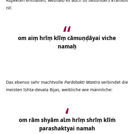
ist:
om aiṃ hrīṃ klīṃ cāmuṇḍāyai viche
namaḥ
Das ebenso sehr machtvolle
Parāshakti Mantra
verbindet die
meisten Ishta-devata Bijas, weibliche wie männliche:
om rām shyām aῑm hrīṃ shrīṃ klīṁ
parashaktyai namah