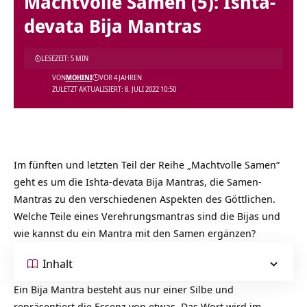
Machtvolle Samen (5): Ishta-
devata Bija Mantras
LESEZEIT: 5 MIN
VON
MOHINI
VOR 4 JAHREN
ZULETZT AKTUALISIERT: 8. JULI 2022 10:50
Im fünften und letzten Teil der Reihe „Machtvolle Samen“
geht es um die Ishta-devata Bija Mantras, die Samen-
Mantras zu den verschiedenen Aspekten des Göttlichen.
Welche Teile eines Verehrungsmantras sind die Bijas und
wie kannst du ein Mantra mit den Samen ergänzen?
Inhalt
Ein Bija Mantra besteht aus nur einer Silbe und
repräsentiert die Essenz von etwas. Das Wort wird im