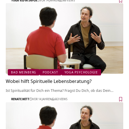
YOGA VIDYA INFOS
VOR 14 JAHREN
566 VIEWS
BAD MEINBERG
PODCAST
YOGA PSYCHOLOGIE
Wobei hilft Spirituelle Lebensberatung?
Ist Spiritualität für Dich ein Thema? Fragst Du Dich, ob das Dein…
RENATE.WITT
VOR 14 JAHREN
663 VIEWS