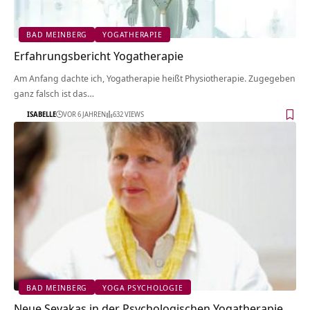
BAD MEINBERG
YOGATHERAPIE
Erfahrungsbericht Yogatherapie
Am Anfang dachte ich, Yogatherapie heißt Physiotherapie. Zugegeben
ganz falsch ist das…
ISABELLE
VOR 6 JAHREN
632 VIEWS
BAD MEINBERG
YOGA PSYCHOLOGIE
Neue Sevakas in der Psychologischen Yogatherapie