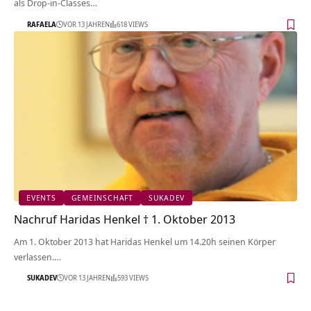
als Drop-in-Classes…
RAFAELA
VOR 13 JAHREN
618 VIEWS
EVENTS
GEMEINSCHAFT
SUKADEV
Nachruf Haridas Henkel † 1. Oktober 2013
Am 1. Oktober 2013 hat Haridas Henkel um 14.20h seinen Körper
verlassen.…
SUKADEV
VOR 13 JAHREN
593 VIEWS