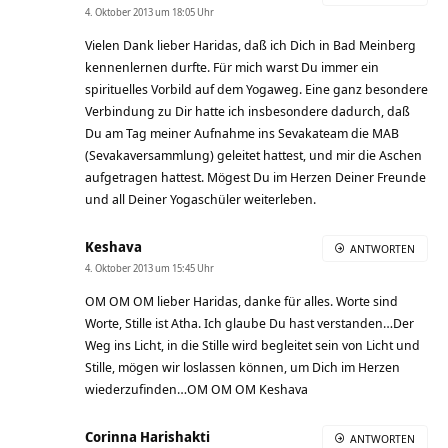
4. Oktober 2013 um 18:05 Uhr
Vielen Dank lieber Haridas, daß ich Dich in Bad Meinberg
kennenlernen durfte. Für mich warst Du immer ein
spirituelles Vorbild auf dem Yogaweg. Eine ganz besondere
Verbindung zu Dir hatte ich insbesondere dadurch, daß
Du am Tag meiner Aufnahme ins Sevakateam die MAB
(Sevakaversammlung) geleitet hattest, und mir die Aschen
aufgetragen hattest. Mögest Du im Herzen Deiner Freunde
und all Deiner Yogaschüler weiterleben.
Keshava
ANTWORTEN
4. Oktober 2013 um 15:45 Uhr
OM OM OM lieber Haridas, danke für alles. Worte sind
Worte, Stille ist Atha. Ich glaube Du hast verstanden…Der
Weg ins Licht, in die Stille wird begleitet sein von Licht und
Stille, mögen wir loslassen können, um Dich im Herzen
wiederzufinden…OM OM OM Keshava
Corinna Harishakti
ANTWORTEN