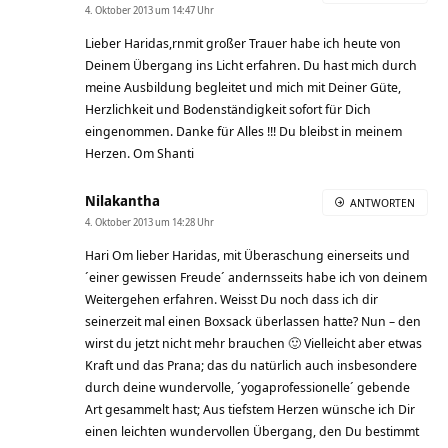
4. Oktober 2013 um 14:47 Uhr
Lieber Haridas,rnmit großer Trauer habe ich heute von
Deinem Übergang ins Licht erfahren. Du hast mich durch
meine Ausbildung begleitet und mich mit Deiner Güte,
Herzlichkeit und Bodenständigkeit sofort für Dich
eingenommen. Danke für Alles !!! Du bleibst in meinem
Herzen. Om Shanti
Nilakantha
ANTWORTEN
4. Oktober 2013 um 14:28 Uhr
Hari Om lieber Haridas, mit Überaschung einerseits und
´einer gewissen Freude´ andernsseits habe ich von deinem
Weitergehen erfahren. Weisst Du noch dass ich dir
seinerzeit mal einen Boxsack überlassen hatte? Nun – den
wirst du jetzt nicht mehr brauchen 🙂 Vielleicht aber etwas
Kraft und das Prana; das du natürlich auch insbesondere
durch deine wundervolle, ´yogaprofessionelle´ gebende
Art gesammelt hast; Aus tiefstem Herzen wünsche ich Dir
einen leichten wundervollen Übergang, den Du bestimmt