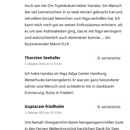
Auch von mir Om Tryambakam lieber Haridas. Ein Mensch
der viel Sonnenschein in so viele Herzen gebracht hat und
mit vollem Einsatz Menschen zum Yoga verholfen hat. Ich
kann mich noch gut an seinen Enthusiasmus erinnern, als
es um sein Asthmaleiden ging, das er mit Yoga verringern
und wahrscheinlich auch eliminieren konnte….. Ein
faszinierender Mann! R.I.P.
Thorsten Seehafer
ANTWORTEN
2. Oktober 2013 um 12:15 Uhr
Ich habe Haridas im Yoga Vidya Center Hamburg
Winterhude kennengelernt. Er war ein ganz besonderer
Lehrer und Mensch und so bleibt er mir in dankbarer
Erinnerung. Ruhe in Frieden!
Guptaram friedhelm
ANTWORTEN
2. Oktober 2013 um 12:14 Uhr
Om Namah ShivayarnOm Namo NarayanayarnrnAlles Gute
in den Fernen Welten!rnrnUnd herzlichen Dank für Dein