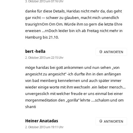
3. Oktober 2013 um 07:16 Uhr
danke für diese Details, Haridas nicht mehr da, das geht
gar nicht — schwer zu glauben, macht mich unendlich
traurig!rnOm Om Om. Würde ihm so gern die letzte Ehre
erweisen …rnDoch leider bin ich ab Freitag nicht mehr in
Hamburg bis 21.10.
bert -hella
ANTWORTEN
2. Oktober 2013 um 22:15 Uhr
möge haridas bei gott ankommen und nun sehen „von
angesicht zu angesicht“ -ich durfte ihn in den anfängen
von bad meinberg kennelernen und auch später immer
wieder einige worte mit ihm wechseln .ein lieber mensch…
unvergesslich mit welcher freude er uns einmal bei einer
morgenmeditation den „gorilla“ lehrte ….schalom und om
shanti
Heiner Anatadas
ANTWORTEN
2. Oktober 2013 um 19:11 Uhr