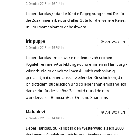
2. Oktober 2013 um 16:01 Uhr
Lieber Haridas,rndanke für die Begegnungen mit Dir, für
die Zusammenarbeit und alles Gute für die weitere Reise..
rnOm TryambakamrnMaheshwara
iris puppe
ANTWORTEN
2. Oktober 2013 um 15:55 Uhr
Lieber Haridas , rnich war eine deiner zahlreichen
Yogalehrerinnen-Ausbildungs-Schülerinnen in Hamburg -
Winterhude.rnManchmal hast du mich wahnsinnig
gemacht, mit deinen ausschweifenden Geschichten, die
ich trotzdem, superschön und so lebensnah empfand, ich
danke dir für die schöne Zeit mit dir und deinen
wundervollen Humor.rnHari Om und Shanti Iris
Mahadevi
ANTWORTEN
2. Oktober 2013 um 14:10 Uhr
Lieber Haridas, du kamst in den Westerwald als ich 2000
dort meine Yogalehrerausbildung absolvierte und ich