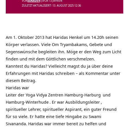
VON
SUKADEV
VOR 13 JAHREN
ZULETZT AKTUALISIERT: 13. AUGUST 2025 12:36
Am 1. Oktober 2013 hat Haridas Henkel um 14.20h seinen
Körper verlassen. Viele Om Tryambakams, Gebete und
Segenswünsche begleiten ihn. Möge er den Weg zum Licht
finden und mit dem Göttlichen verschmelzen.
Kanntest du Haridas? Vielleicht magst du ja über deine
Erfahrungen mit Haridas schreiben – als Kommentar unter
diesem Beitrag.
Haridas war
Leiter der Yoga Vidya Zentren
Hamburg-Harburg
und
Hamburg-Winterhude
. Er war
Ausbildungsleiter
,
spiritueller Lehrer, spiritueller Aspirant, ein guter Freund
für so viele. Er hatte eine tiefe Hingabe zu Swami
Sivananda. Haridas war immer bereit zu helfen und