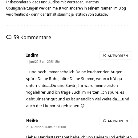
Insbesondere Videos und Audios mit Vorträgen, Mantras,
Übungsanleitungen werden meist von anderen in seinem Namen im Blog
veröffentlicht - denn der Inhalt stammt ja letztlich von Sukadev
59 Kommentare
Indira
ANTWORTEN
1. Juni 2016 um 22:54 Uhr
…und noch immer sehe ich Deine leuchtenden Augen,
spüre Deine Ruhe, höre Deine Stimme, wenn ich Yoga
unterrichte…..Du und Savitri, Ihr ward meine ersten
Yogalehrer und ich trage Euch im Herzen. Ich spüre, es
geht Dir sehr gut und es ist unendlich viel Weite da…..und
auch der Humor ist geblieben 😉
Heike
ANTWORTEN
28. August 2014 um 23:38 Uhr
Lieber Haridas! Erst spät habe ich von Deinem Tod erfahren