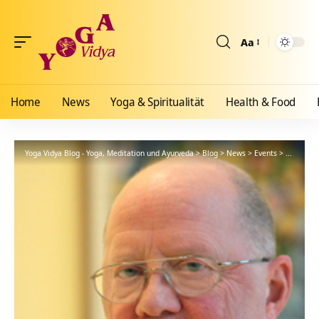
Aa
Größenänderun
Home
News
Yoga & Spiritualität
Health & Food
Yoga Vidya Blog - Yoga, Meditation und Ayurveda
>
Blog
>
News
>
Events
>
Nachruf H