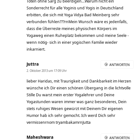
Toten ohne Sarg zu beerdigen…Warum nicht ein
Sonderrecht für alle Yoginis und Yogis in Deutschland
erbitten, die sich mit Yoga Vidya Bad Meinberg sehr
verbunden fühlen???rnMein Wunsch wäre es jedenfalls,
dass die Überreste meines physischen Körpers im
Yogaweg einen Ruheplatz bekommen und meine Seele -
wenn nötig- sich in einer yogischen Familie wieder
inkarniert.
Juttra
ANTWORTEN
2. Oktober 2013 um 17:09 Uhr
lieber Haridas, mit Traurigkeit und Dankbarkeit im Herzen
wünsche ich Dir einen schönen Übergang in die lichtvolle
Stille Du warst mein erster Yogalehrer und Deine
Yogastunden waren immer was ganz besonderes, Dein
stets ruhiges Wesen gewürzt mit Deinem Dir eigenen
Humor hab ich sehr gemocht. Ich werd Dich sehr
vermissenrnom tryambakamrnJutta
Maheshwara
ANTWORTEN