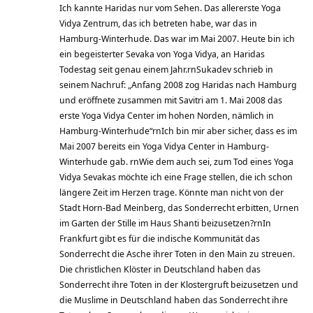
Ich kannte Haridas nur vom Sehen. Das allererste Yoga
Vidya Zentrum, das ich betreten habe, war das in
Hamburg-Winterhude. Das war im Mai 2007. Heute bin ich
ein begeisterter Sevaka von Yoga Vidya, an Haridas
Todestag seit genau einem Jahr.rnSukadev schrieb in
seinem Nachruf: „Anfang 2008 zog Haridas nach Hamburg
und eröffnete zusammen mit Savitri am 1. Mai 2008 das
erste Yoga Vidya Center im hohen Norden, nämlich in
Hamburg-Winterhude“rnIch bin mir aber sicher, dass es im
Mai 2007 bereits ein Yoga Vidya Center in Hamburg-
Winterhude gab. rnWie dem auch sei, zum Tod eines Yoga
Vidya Sevakas möchte ich eine Frage stellen, die ich schon
längere Zeit im Herzen trage. Könnte man nicht von der
Stadt Horn-Bad Meinberg, das Sonderrecht erbitten, Urnen
im Garten der Stille im Haus Shanti beizusetzen?rnIn
Frankfurt gibt es für die indische Kommunität das
Sonderrecht die Asche ihrer Toten in den Main zu streuen.
Die christlichen Klöster in Deutschland haben das
Sonderrecht ihre Toten in der Klostergruft beizusetzen und
die Muslime in Deutschland haben das Sonderrecht ihre