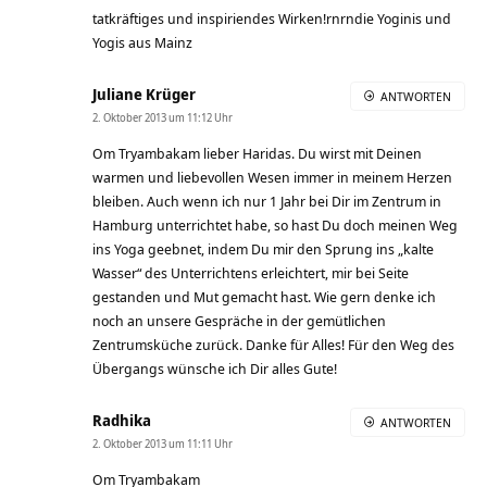
tatkräftiges und inspiriendes Wirken!rnrndie Yoginis und
Yogis aus Mainz
Juliane Krüger
ANTWORTEN
2. Oktober 2013 um 11:12 Uhr
Om Tryambakam lieber Haridas. Du wirst mit Deinen
warmen und liebevollen Wesen immer in meinem Herzen
bleiben. Auch wenn ich nur 1 Jahr bei Dir im Zentrum in
Hamburg unterrichtet habe, so hast Du doch meinen Weg
ins Yoga geebnet, indem Du mir den Sprung ins „kalte
Wasser“ des Unterrichtens erleichtert, mir bei Seite
gestanden und Mut gemacht hast. Wie gern denke ich
noch an unsere Gespräche in der gemütlichen
Zentrumsküche zurück. Danke für Alles! Für den Weg des
Übergangs wünsche ich Dir alles Gute!
Radhika
ANTWORTEN
2. Oktober 2013 um 11:11 Uhr
Om Tryambakam