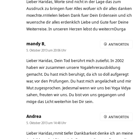
Lieber Haridas, Worte sind nicht in der Lage das zum
Ausdruck zu bringen fuer Alles wofuer ich dir alles danken
moechte.rnVielen lieben Dank fuer Dein Erdensein und ich
wuensche dir alles erdenklich Liebe und Gute fuer Deine
Weiterreise. In unseren Herzen lebst du weiter.rnDurga
mandy B,
ANTWORTEN
5. Oktober 2013 um 20:06 Uhr
Lieber Haridas, Dein Tod berührt mich zutiefst. In 2002
haben wir zusammen unsere Yogalehrerausbildung
gemacht. Du hast mich beruhigt, da ich so doll aufgeregt
war, vor den Prüfungen. Du hast mich angelächelt und mir
Mut zugesprochen. Jedesmal wenn wir uns bei Yoga Vidya
sahen, freuten wir uns. Du bist von uns gegangen und
möge das Licht weiterhin bei Dir sein.
Andrea
ANTWORTEN
5. Oktober 2013 um 14:48 Uhr
Lieber Haridas,rnmit tiefer Dankbarkeit denke ich an meine