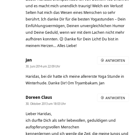
und es macht mich unendlich traurig! Welch ein Verlust!
Selten hat mich das Wesen eines Menschen so sehr
berührt. Ich danke Dir für die besten Yogastunden – Dein
Einfühlungsvermögen, Deinen unvergleichlichen Humor
und Deine Geduld, wenn wir mit dem Lachen nicht mehr
aufhören konnten. 😉 Danke für Dein Licht! Du bist in
meinem Herzen… Alles Liebe!
Jan
ANTWORTEN
30. Juni 2014 um 22:09 Uhr
Haridas, bei dir hatte ich meine allererste Yoga Stunde in
Winterhude. Danke Dir! Om Tryambakam. Jan
Doreen Claus
ANTWORTEN
30. Oktober 2013 um 18:03 Uhr
Lieber Haridas,
ich durfte Dich als sehr liebevollen, geduldigen und
aufopferungsvollen Menschen
kennenlernen und ich werde die Zeit, die meine Jungs und