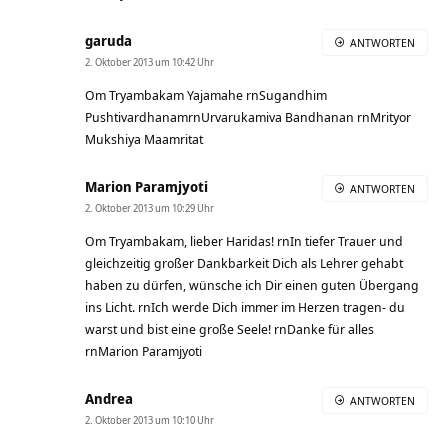
garuda
ANTWORTEN
2. Oktober 2013 um 10:42 Uhr
Om Tryambakam Yajamahe rnSugandhim
PushtivardhanamrnUrvarukamiva Bandhanan rnMrityor
Mukshiya Maamritat
Marion Paramjyoti
ANTWORTEN
2. Oktober 2013 um 10:29 Uhr
Om Tryambakam, lieber Haridas! rnIn tiefer Trauer und
gleichzeitig großer Dankbarkeit Dich als Lehrer gehabt
haben zu dürfen, wünsche ich Dir einen guten Übergang
ins Licht. rnIch werde Dich immer im Herzen tragen- du
warst und bist eine große Seele! rnDanke für alles
rnMarion Paramjyoti
Andrea
ANTWORTEN
2. Oktober 2013 um 10:10 Uhr