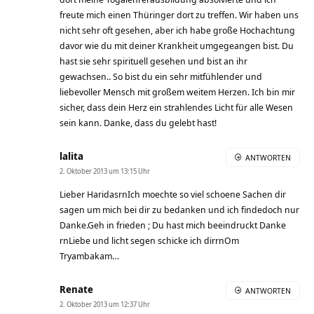
freute mich einen Thüringer dort zu treffen. Wir haben uns
nicht sehr oft gesehen, aber ich habe große Hochachtung
davor wie du mit deiner Krankheit umgegeangen bist. Du
hast sie sehr spirituell gesehen und bist an ihr
gewachsen.. So bist du ein sehr mitfühlender und
liebevoller Mensch mit großem weitem Herzen. Ich bin mir
sicher, dass dein Herz ein strahlendes Licht für alle Wesen
sein kann. Danke, dass du gelebt hast!
lalita
ANTWORTEN
2. Oktober 2013 um 13:15 Uhr
Lieber HaridasrnIch moechte so viel schoene Sachen dir
sagen um mich bei dir zu bedanken und ich findedoch nur
Danke.Geh in frieden ; Du hast mich beeindruckt Danke
rnLiebe und licht segen schicke ich dirrnOm
Tryambakam…
Renate
ANTWORTEN
2. Oktober 2013 um 12:37 Uhr