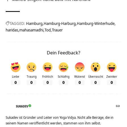
TAGGED:
Hamburg
Hamburg-Harburg
Hamburg-Winterhude
haridas
mahasamadhi
Tod
Trauer
Dein Feedback?
Liebe
Traurig
Fröhlich
Schläfrig
Wütend
Überrascht
Zwinker
0
0
0
0
0
0
0
SUKADEV
Sukadev ist Gründer und Leiter von Yoga Vidya. Nicht alle Beiräge, die in
seinem Namen veröffentlicht werden, stammen von ihm selbst.