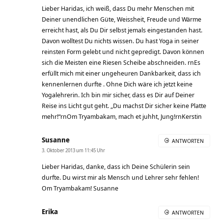
Lieber Haridas, ich weiß, dass Du mehr Menschen mit
Deiner unendlichen Güte, Weissheit, Freude und Wärme
erreicht hast, als Du Dir selbst jemals eingestanden hast.
Davon wolltest Du nichts wissen. Du hast Yoga in seiner
reinsten Form gelebt und nicht gepredigt. Davon können
sich die Meisten eine Riesen Scheibe abschneiden. rnEs
erfüllt mich mit einer ungeheuren Dankbarkeit, dass ich
kennenlernen durfte . Ohne Dich wäre ich jetzt keine
Yogalehrerin. Ich bin mir sicher, dass es Dir auf Deiner
Reise ins Licht gut geht. „Du machst Dir sicher keine Platte
mehr!“rnOm Tryambakam, mach et juhht, Jung!rnKerstin
Susanne
ANTWORTEN
3. Oktober 2013 um 11:45 Uhr
Lieber Haridas, danke, dass ich Deine Schülerin sein
durfte. Du wirst mir als Mensch und Lehrer sehr fehlen!
Om Tryambakam! Susanne
Erika
ANTWORTEN