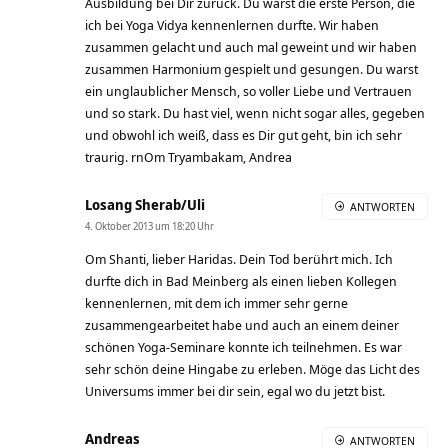
Ausbildung bei Dir zurück. Du warst die erste Person, die
ich bei Yoga Vidya kennenlernen durfte. Wir haben
zusammen gelacht und auch mal geweint und wir haben
zusammen Harmonium gespielt und gesungen. Du warst
ein unglaublicher Mensch, so voller Liebe und Vertrauen
und so stark. Du hast viel, wenn nicht sogar alles, gegeben
und obwohl ich weiß, dass es Dir gut geht, bin ich sehr
traurig. rnOm Tryambakam, Andrea
Losang Sherab/Uli
ANTWORTEN
4. Oktober 2013 um 18:20 Uhr
Om Shanti, lieber Haridas. Dein Tod berührt mich. Ich
durfte dich in Bad Meinberg als einen lieben Kollegen
kennenlernen, mit dem ich immer sehr gerne
zusammengearbeitet habe und auch an einem deiner
schönen Yoga-Seminare konnte ich teilnehmen. Es war
sehr schön deine Hingabe zu erleben. Möge das Licht des
Universums immer bei dir sein, egal wo du jetzt bist.
Andreas
ANTWORTEN