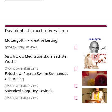
Alternative:
Das könnte dich auch interessieren
Muttergöttin – Kreative Lesung
VOR 6 JAHREN
570 VIEWS
6a :: b :: c :: Meditationskurs sechste
Woche
VOR 10 JAHREN
565 VIEWS
Fotoshow: Puja zu Swami Sivanandas
Geburtstag
VOR 13 JAHREN
561 VIEWS
Satyadevi singt Hey Govinda
VOR 10 JAHREN
430 VIEWS