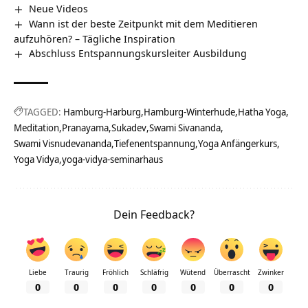
Neue Videos
Wann ist der beste Zeitpunkt mit dem Meditieren
aufzuhören? – Tägliche Inspiration
Abschluss Entspannungskursleiter Ausbildung
TAGGED:
Hamburg-Harburg
Hamburg-Winterhude
Hatha Yoga
Meditation
Pranayama
Sukadev
Swami Sivananda
Swami Visnudevananda
Tiefenentspannung
Yoga Anfängerkurs
Yoga Vidya
yoga-vidya-seminarhaus
Dein Feedback?
Liebe
Traurig
Fröhlich
Schläfrig
Wütend
Überrascht
Zwinker
0
0
0
0
0
0
0