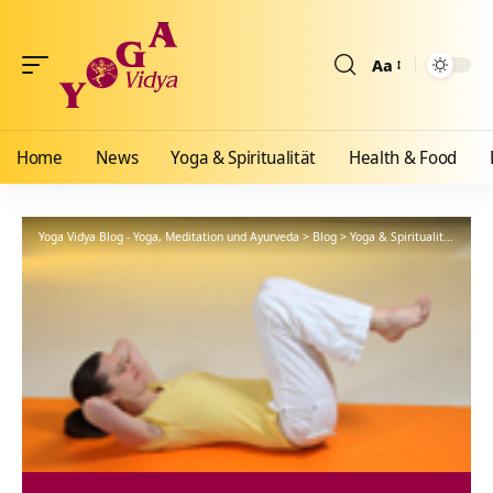
Aa
Größenänderun
Home
News
Yoga & Spiritualität
Health & Food
Yoga Vidya Blog - Yoga, Meditation und Ayurveda
>
Blog
>
Yoga & Spiritualität
>
Hath