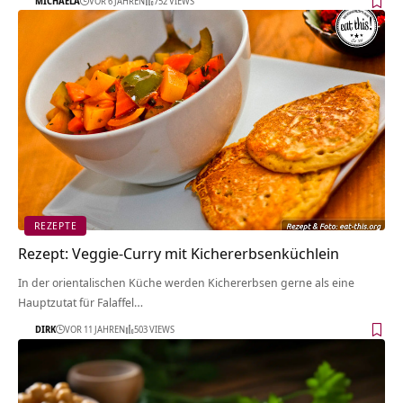
MICHAELA
VOR 6 JAHREN
752 VIEWS
REZEPTE
Rezept: Veggie-Curry mit Kichererbsenküchlein
In der orientalischen Küche werden Kichererbsen gerne als eine
Hauptzutat für Falaffel…
DIRK
VOR 11 JAHREN
503 VIEWS