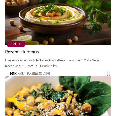
REZEPTE
Rezept: Hummus
Hier ein einfaches & leckeres basic-Rezept aus dem "Yoga Vegan
Kochbuch": Hummus. Hummus ist…
DIRK
VOR 11 JAHREN
470 VIEWS