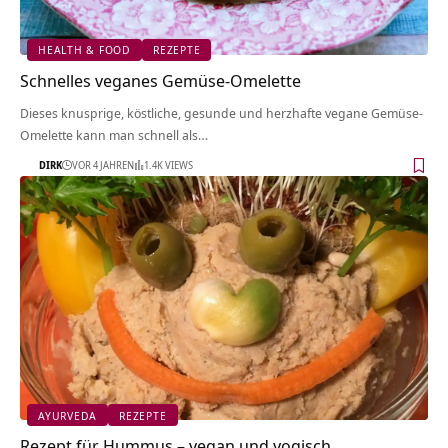
HEALTH & FOOD
REZEPTE
Schnelles veganes Gemüse-Omelette
Dieses knusprige, köstliche, gesunde und herzhafte vegane Gemüse-
Omelette kann man schnell als…
DIRK
VOR 4 JAHREN
1.4K VIEWS
AYURVEDA
REZEPTE
Rezept für Hummus – vegan und yogisch