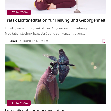
HATHA YOGA
Tratak Lichtmeditation für Heilung und Geborgenheit
Tratak (Sanskrit: trāṭaka) ist eine Augenreinigungsübung und
Meditationstechnik bzw. Vorübung zur Konzentration.…
LISA K.
VOR 8 JAHREN
837 VIEWS
HATHA YOGA
Lotus-Visualisierungsmeditation