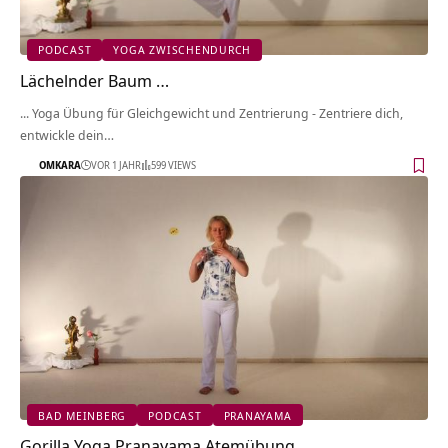
PODCAST
YOGA ZWISCHENDURCH
Lächelnder Baum …
... Yoga Übung für Gleichgewicht und Zentrierung - Zentriere dich,
entwickle dein…
OMKARA
VOR 1 JAHR
599 VIEWS
BAD MEINBERG
PODCAST
PRANAYAMA
Gorilla Yoga Pranayama Atemübung