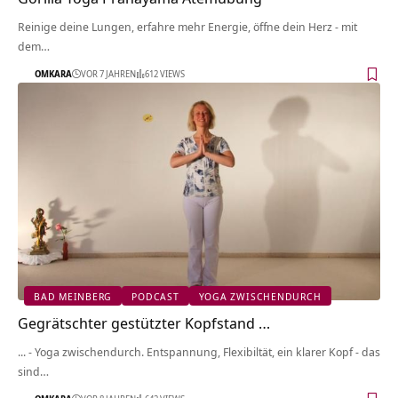
Reinige deine Lungen, erfahre mehr Energie, öffne dein Herz - mit
dem…
OMKARA
VOR 7 JAHREN
612 VIEWS
BAD MEINBERG
PODCAST
YOGA ZWISCHENDURCH
Gegrätschter gestützter Kopfstand …
... - Yoga zwischendurch. Entspannung, Flexibiltät, ein klarer Kopf - das
sind…