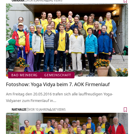
OMKARA
VOR 8 JAHREN
642 VIEWS
BAD MEINBERG
GEMEINSCHAFT
Fotoshow: Yoga Vidya beim 7. AOK Firmenlauf
Am Freitag den 20.05.2016 trafen sich alle lauffreudigen Yoga-
Vidyaner zum Firmenlauf in…
NATHALIE
VOR 10 JAHREN
587 VIEWS