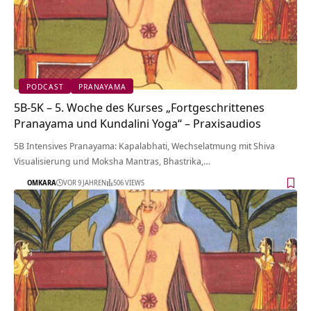
PODCAST
PRANAYAMA
5B-5K – 5. Woche des Kurses „Fortgeschrittenes
Pranayama und Kundalini Yoga“ – Praxisaudios
5B Intensives Pranayama: Kapalabhati, Wechselatmung mit Shiva
Visualisierung und Moksha Mantras, Bhastrika,…
OMKARA
VOR 9 JAHREN
506 VIEWS