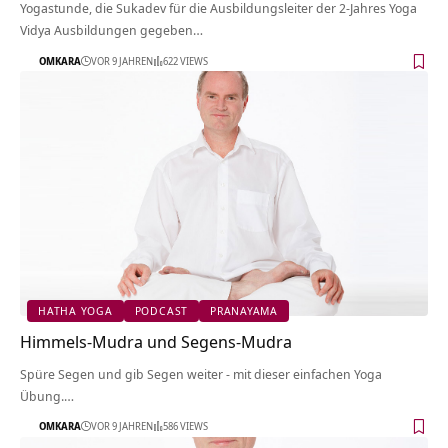
Yogastunde, die Sukadev für die Ausbildungsleiter der 2-Jahres Yoga
Vidya Ausbildungen gegeben…
OMKARA
VOR 9 JAHREN
622 VIEWS
HATHA YOGA
PODCAST
PRANAYAMA
Himmels-Mudra und Segens-Mudra
Spüre Segen und gib Segen weiter - mit dieser einfachen Yoga
Übung.…
OMKARA
VOR 9 JAHREN
586 VIEWS