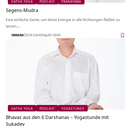
HATHA YOGA
PODCAST
PRANAYAMA
Segens-Mudra
Eine einfache Geste, um deine Energie in alle Richtungen fließen zu
lassen.…
OMKARA
VOR 9 JAHREN
481 VIEWS
HATHA YOGA
PODCAST
YOGASTUNDE
Bhavas aus den 6 Darshanas – Yogastunde mit
Sukadev