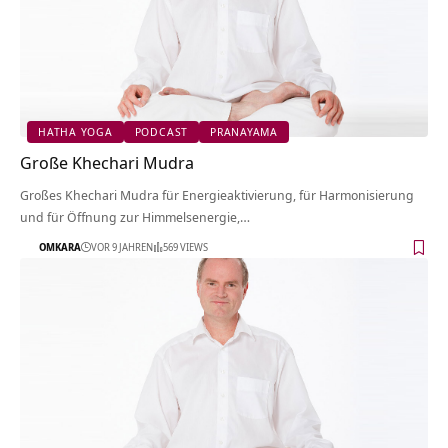
HATHA YOGA
PODCAST
PRANAYAMA
Große Khechari Mudra
Großes Khechari Mudra für Energieaktivierung, für Harmonisierung
und für Öffnung zur Himmelsenergie,…
OMKARA
VOR 9 JAHREN
569 VIEWS