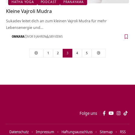
HATHA YOGA
PODCAST
PRANAYAMA
Kleine Vajroli Mudra
Sukadev leitet dich an zum kleinen Vajroli Mudra für mehr
Lebensenergie und…
OMKARA
VOR 9 JAHREN
589 VIEWS
1
2
3
4
5
Folge uns
Datenschutz
Impressum
Haftungsausschluss
Sitemap
RSS