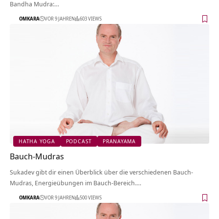
Bandha Mudra:…
OMKARA
VOR 9 JAHREN
603 VIEWS
HATHA YOGA
PODCAST
PRANAYAMA
Bauch-Mudras
Sukadev gibt dir einen Überblick über die verschiedenen Bauch-
Mudras, Energieübungen im Bauch-Bereich.…
OMKARA
VOR 9 JAHREN
500 VIEWS