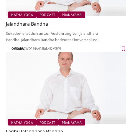
HATHA YOGA
PODCAST
PRANAYAMA
Jalandhara Bandha
Sukadev leitet dich an zur Ausführung von Jalandhara
Bandha. Jalandhara Bandha bedeutet Kinnverschluss.…
OMKARA
VOR 9 JAHREN
422 VIEWS
HATHA YOGA
PODCAST
PRANAYAMA
Laghu Jalandhara Bandha