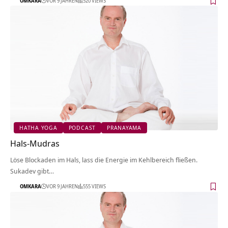
OMKARA
VOR 9 JAHREN
520 VIEWS
HATHA YOGA
PODCAST
PRANAYAMA
Hals-Mudras
Löse Blockaden im Hals, lass die Energie im Kehlbereich fließen.
Sukadev gibt…
OMKARA
VOR 9 JAHREN
555 VIEWS