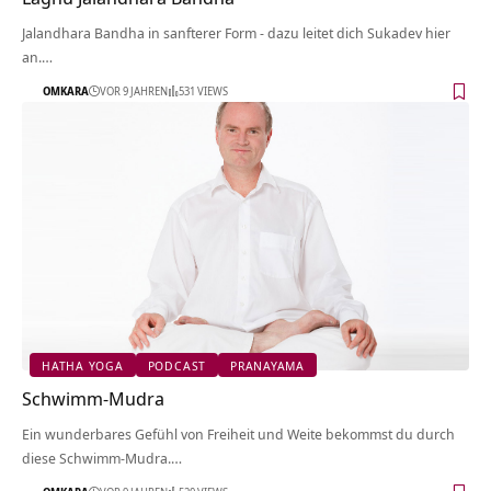
Jalandhara Bandha in sanfterer Form - dazu leitet dich Sukadev hier
an.…
OMKARA
VOR 9 JAHREN
531 VIEWS
HATHA YOGA
PODCAST
PRANAYAMA
Schwimm-Mudra
Ein wunderbares Gefühl von Freiheit und Weite bekommst du durch
diese Schwimm-Mudra.…