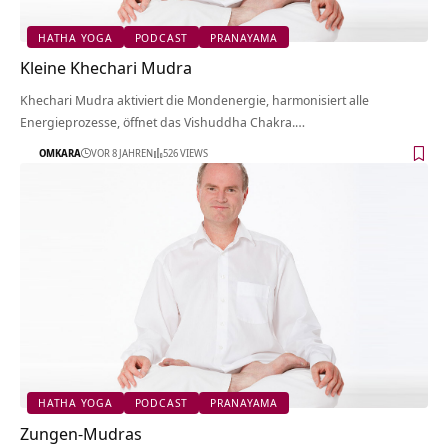
HATHA YOGA
PODCAST
PRANAYAMA
Kleine Khechari Mudra
Khechari Mudra aktiviert die Mondenergie, harmonisiert alle
Energieprozesse, öffnet das Vishuddha Chakra.…
OMKARA
VOR 8 JAHREN
526 VIEWS
HATHA YOGA
PODCAST
PRANAYAMA
Zungen-Mudras