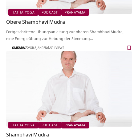
HATHA YOGA
PODCAST
PRANAYAMA
Obere Shambhavi Mudra
Fortgeschrittene Übungsanleitung zur oberen Shambhavi Mudra,
eine Energieübung zur Hebung der Stimmung…
OMKARA
VOR 8 JAHREN
591 VIEWS
HATHA YOGA
PODCAST
PRANAYAMA
Shambhavi Mudra