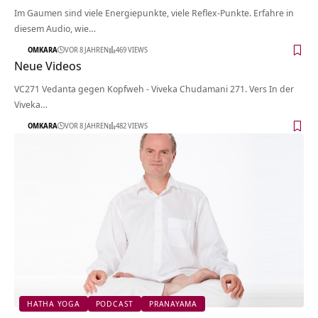
Im Gaumen sind viele Energiepunkte, viele Reflex-Punkte. Erfahre in
diesem Audio, wie…
OMKARA
VOR 8 JAHREN
469 VIEWS
Neue Videos
VC271 Vedanta gegen Kopfweh - Viveka Chudamani 271. Vers In der
Viveka…
OMKARA
VOR 8 JAHREN
482 VIEWS
HATHA YOGA
PODCAST
PRANAYAMA