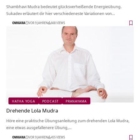
Shambhavi Mudra bedeutet glücksverheißende Energieübung.
Sukadev erläutert dir hier verschiedeneste Variationen von…
OMKARA
VOR 9 JAHREN
668 VIEWS
HATHA YOGA
PODCAST
PRANAYAMA
Drehende Lola Mudra
Höre eine praktische Übungsanleitung zum drehenden Lola Mudra,
eine etwas ausgefallenere Übung,…
OMKARA
VOR 9 JAHREN
455 VIEWS