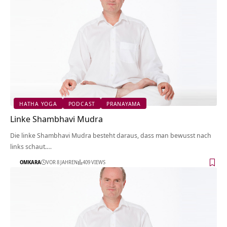
HATHA YOGA
PODCAST
PRANAYAMA
Linke Shambhavi Mudra
Die linke Shambhavi Mudra besteht daraus, dass man bewusst nach
links schaut.…
OMKARA
VOR 8 JAHREN
409 VIEWS