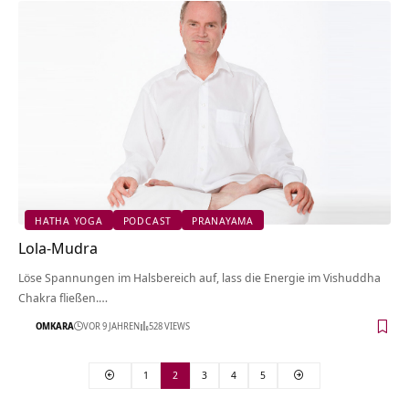
HATHA YOGA
PODCAST
PRANAYAMA
Lola-Mudra
Löse Spannungen im Halsbereich auf, lass die Energie im Vishuddha
Chakra fließen.…
OMKARA
VOR 9 JAHREN
528 VIEWS
1
2
3
4
5