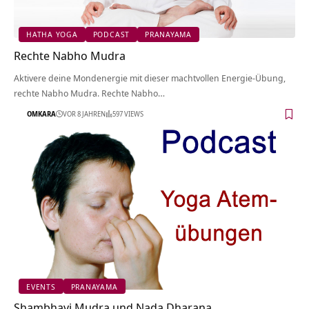
HATHA YOGA
PODCAST
PRANAYAMA
Rechte Nabho Mudra
Aktivere deine Mondenergie mit dieser machtvollen Energie-Übung,
rechte Nabho Mudra. Rechte Nabho…
OMKARA
VOR 8 JAHREN
597 VIEWS
EVENTS
PRANAYAMA
Shambhavi Mudra und Nada Dharana