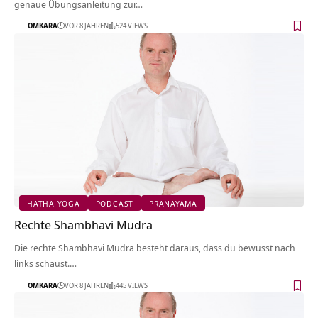
genaue Übungsanleitung zur…
OMKARA
VOR 8 JAHREN
524 VIEWS
HATHA YOGA
PODCAST
PRANAYAMA
Rechte Shambhavi Mudra
Die rechte Shambhavi Mudra besteht daraus, dass du bewusst nach
links schaust.…
OMKARA
VOR 8 JAHREN
445 VIEWS