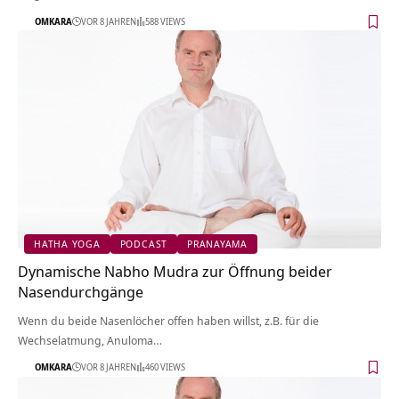
OMKARA
VOR 8 JAHREN
588 VIEWS
HATHA YOGA
PODCAST
PRANAYAMA
Dynamische Nabho Mudra zur Öffnung beider
Nasendurchgänge
Wenn du beide Nasenlöcher offen haben willst, z.B. für die
Wechselatmung, Anuloma…
OMKARA
VOR 8 JAHREN
460 VIEWS