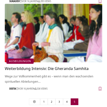
SUKADEV
VOR 16 JAHREN
395 VIEWS
AUSBILDUNGEN
Weiterbildung Intensiv: Die Gheranda Samhita
Wege zur Vollkommenheit gibt es – wenn man den wachsenden
spirituellen Abteilungen…
DIETA
VOR 16 JAHREN
536 VIEWS
1
2
3
4
5