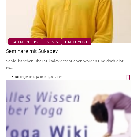
BAD MEINBERG
EVENTS
HATHA YOGA
Seminare mit Sukadev
So viel ist schon über Sukadev geschrieben worden und doch gibt
es…
SIBYLLE
VOR 12 JAHREN
585 VIEWS