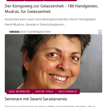
Der Königsweg zur Gelassenheit – 186 Handgesten,
Mudras, für Gelassenheit
Kavacham kann auch sinnvoll ergänzt werden durch Handgesten,
Hand-Mudras. Gerade in Stresssituationen…
OMKARA
VOR 10 JAHREN
450 VIEWS
BAD MEINBERG
HATHA YOGA
WESTERWALD
Seminare mit Swami Saradananda
Swami Saradananda ist eine zutiefst inspirierende Lehrerin, die in