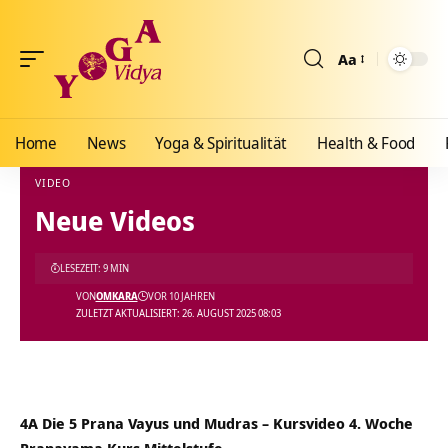
Aa
Größenänderun
Home
News
Yoga & Spiritualität
Health & Food
VIDEO
Neue Videos
Yoga Vidya Blog - Yoga, Meditation und Ayurveda
>
Blog
>
Videos
>
Video
>
Neue Vid
LESEZEIT: 9 MIN
VON
OMKARA
VOR 10 JAHREN
ZULETZT AKTUALISIERT: 26. AUGUST 2025 08:03
4A Die 5 Prana Vayus und Mudras – Kursvideo 4. Woche