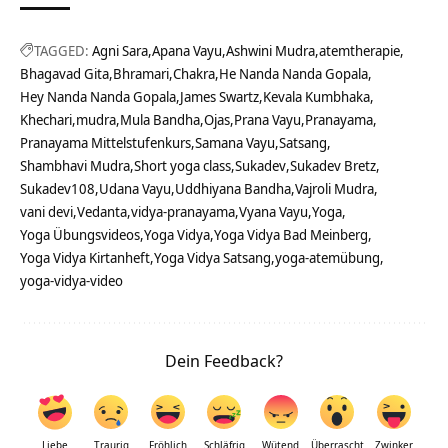
TAGGED:
Agni Sara
Apana Vayu
Ashwini Mudra
atemtherapie
Bhagavad Gita
Bhramari
Chakra
He Nanda Nanda Gopala
Hey Nanda Nanda Gopala
James Swartz
Kevala Kumbhaka
Khechari
mudra
Mula Bandha
Ojas
Prana Vayu
Pranayama
Pranayama Mittelstufenkurs
Samana Vayu
Satsang
Shambhavi Mudra
Short yoga class
Sukadev
Sukadev Bretz
Sukadev108
Udana Vayu
Uddhiyana Bandha
Vajroli Mudra
vani devi
Vedanta
vidya-pranayama
Vyana Vayu
Yoga
Yoga Übungsvideos
Yoga Vidya
Yoga Vidya Bad Meinberg
Yoga Vidya Kirtanheft
Yoga Vidya Satsang
yoga-atemübung
yoga-vidya-video
Dein Feedback?
Liebe
Traurig
Fröhlich
Schläfrig
Wütend
Überrascht
Zwinker