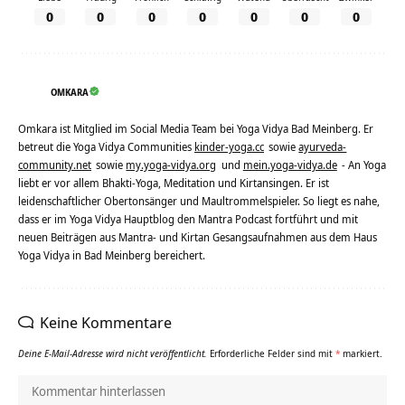
0
0
0
0
0
0
0
OMKARA
Omkara ist Mitglied im Social Media Team bei Yoga Vidya Bad Meinberg. Er
betreut die Yoga Vidya Communities
kinder-yoga.cc
sowie
ayurveda-
community.net
sowie
my.yoga-vidya.org
und
mein.yoga-vidya.de
- An Yoga
liebt er vor allem Bhakti-Yoga, Meditation und Kirtansingen. Er ist
leidenschaftlicher Obertonsänger und Maultrommelspieler. So liegt es nahe,
dass er im Yoga Vidya Hauptblog den Mantra Podcast fortführt und mit
neuen Beiträgen aus Mantra- und Kirtan Gesangsaufnahmen aus dem Haus
Yoga Vidya in Bad Meinberg bereichert.
Keine Kommentare
Deine E-Mail-Adresse wird nicht veröffentlicht.
Erforderliche Felder sind mit
*
markiert.