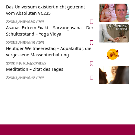
Das Universum existiert nicht getrennt
vom Absoluten VC235
VOR 8 JAHREN
567 VIEWS
Asanas Extrem Exakt – Sarvangasana – Der
Schulterstand – Yoga Vidya
VOR 3 JAHREN
493 VIEWS
Heutiger Weltmeerestag – Aquakultur, die
vergessene Massentierhaltung
VOR 14 JAHREN
569 VIEWS
Meditation – Zitat des Tages
VOR 3 JAHREN
453 VIEWS