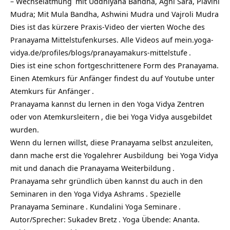
–
Wechselatmung
mit Uddhiyana Bandha, Agni Sara, Plavini
Mudra; Mit Mula Bandha, Ashwini Mudra und Vajroli Mudra
Dies ist das kürzere Praxis-Video der vierten Woche des
Pranayama Mittelstufenkurses. Alle Videos auf
mein.yoga-
vidya.de/profiles/blogs/pranayamakurs-mittelstufe
.
Dies ist eine schon fortgeschrittenere Form des Pranayama.
Einen Atemkurs für Anfänger findest du auf Youtube unter
Atemkurs für Anfänger
.
Pranayama kannst du lernen in den
Yoga Vidya Zentren
oder von
Atemkursleitern
, die
bei Yoga Vidya ausgebildet
wurden.
Wenn du lernen willst, diese Pranayama selbst anzuleiten,
dann mache erst die
Yogalehrer Ausbildung
bei Yoga Vidya
mit und danach die
Pranayama Weiterbildung
.
Pranayama sehr gründlich üben kannst du auch in den
Seminaren in den Yoga Vidya Ashrams
.
Spezielle
Pranayama Seminare
.
Kundalini Yoga Seminare
.
Autor/Sprecher:
Sukadev Bretz
. Yoga Übende: Ananta.