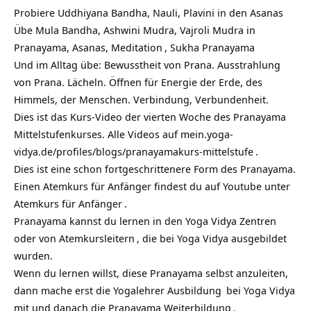
Probiere Uddhiyana Bandha, Nauli, Plavini in den
Asanas
Übe Mula Bandha, Ashwini Mudra, Vajroli Mudra in
Pranayama, Asanas,
Meditation
, Sukha Pranayama
Und im Alltag übe: Bewusstheit von Prana. Ausstrahlung
von Prana. Lächeln. Öffnen für Energie der Erde, des
Himmels, der Menschen. Verbindung, Verbundenheit.
Dies ist das Kurs-Video der vierten Woche des Pranayama
Mittelstufenkurses. Alle Videos auf
mein.yoga-
vidya.de/profiles/blogs/pranayamakurs-mittelstufe
.
Dies ist eine schon fortgeschrittenere Form des Pranayama.
Einen Atemkurs für Anfänger findest du auf Youtube unter
Atemkurs für Anfänger
.
Pranayama kannst du lernen in den
Yoga Vidya Zentren
oder von
Atemkursleitern
, die
bei Yoga Vidya ausgebildet
wurden.
Wenn du lernen willst, diese Pranayama selbst anzuleiten,
dann mache erst die
Yogalehrer Ausbildung
bei Yoga Vidya
mit und danach die
Pranayama Weiterbildung
.