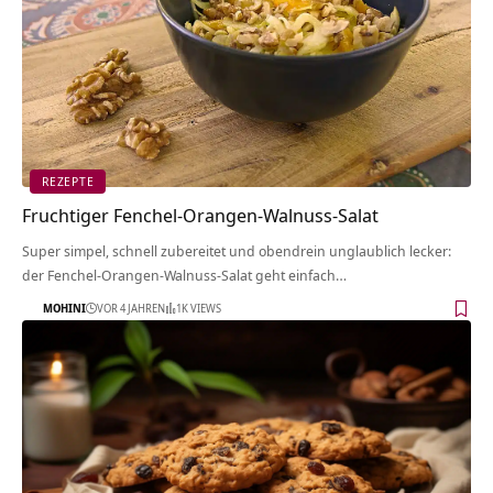
REZEPTE
Fruchtiger Fenchel-Orangen-Walnuss-Salat
Super simpel, schnell zubereitet und obendrein unglaublich lecker:
der Fenchel-Orangen-Walnuss-Salat geht einfach…
MOHINI
VOR 4 JAHREN
1K VIEWS