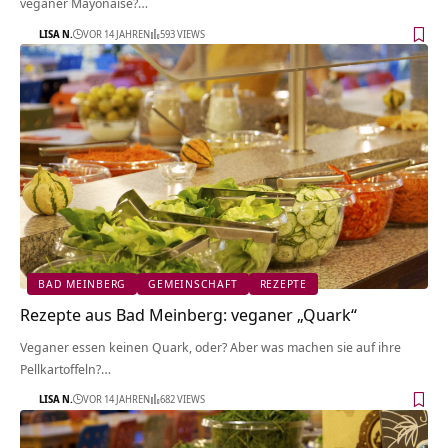
veganer Mayonaise?…
LISA N.
VOR 14 JAHREN
593 VIEWS
BAD MEINBERG
GEMEINSCHAFT
REZEPTE
Rezepte aus Bad Meinberg: veganer „Quark“
Veganer essen keinen Quark, oder? Aber was machen sie auf ihre
Pellkartoffeln?…
LISA N.
VOR 14 JAHREN
682 VIEWS