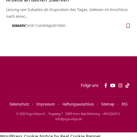
Lesung von Sukadev als Inspiration des Tages. Gelesen im Anschluss
nach einer…
SUKADEV
VOR 17 JAHREN
569 VIEWS
Folge uns
Datenschutz
Impressum
Haftungsausschluss
Sitemap
RSS
© 2026 Yoga Vidya e.V. · Yogaweg 7 · 32805 Horn‑Bad Meinberg · +49 5234 87‑0 ·
info@yoga‑vidya.de
WordPress Cookie Notice by Real Cookie Banner