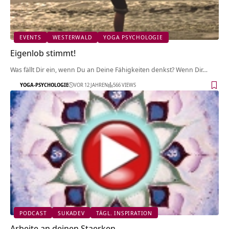
EVENTS
WESTERWALD
YOGA PSYCHOLOGIE
Eigenlob stimmt!
Was fällt Dir ein, wenn Du an Deine Fähigkeiten denkst? Wenn Dir…
YOGA-PSYCHOLOGIE
VOR 12 JAHREN
566 VIEWS
PODCAST
SUKADEV
TÄGL. INSPIRATION
Arbeite an deinen Staerken