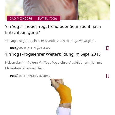
BAD MEINBERG
HATHA YOGA
Yin Yoga – neuer Yogatrend oder Sehnsucht nach
Entschleunigung?
Yin Yoga ist gerade in aller Munde. Auch bei Yoga Vidya gibt…
DIRK
VOR 10 JAHREN
601 VIEWS
Yin Yoga–Yogalehrer Weiterbildung im Sept. 2015
Neben der 14-tägigen Yin Yoga-Yogalehrer Ausbildung im Juli mit
Maheshwara Lehner, die…
DIRK
VOR 11 JAHREN
469 VIEWS