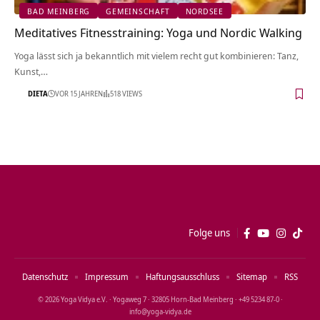
BAD MEINBERG
GEMEINSCHAFT
NORDSEE
Meditatives Fitnesstraining: Yoga und Nordic Walking
Yoga lässt sich ja bekanntlich mit vielem recht gut kombinieren: Tanz,
Kunst,…
DIETA
VOR 15 JAHREN
518 VIEWS
Folge uns
Datenschutz
Impressum
Haftungsausschluss
Sitemap
RSS
© 2026 Yoga Vidya e.V. · Yogaweg 7 · 32805 Horn‑Bad Meinberg · +49 5234 87‑0 ·
info@yoga‑vidya.de