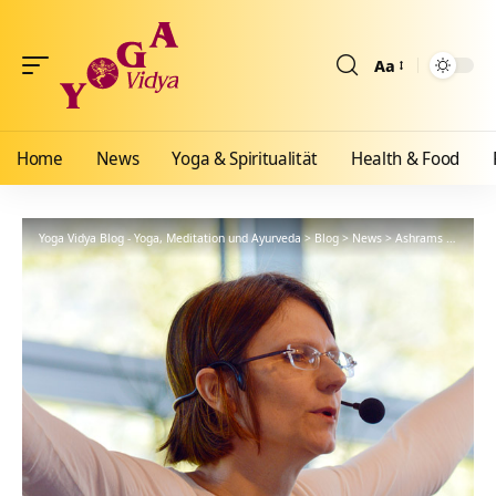
Aa
Größenänderun
Home
News
Yoga & Spiritualität
Health & Food
Yoga Vidya Blog - Yoga, Meditation und Ayurveda
>
Blog
>
News
>
Ashrams
>
Bad Me