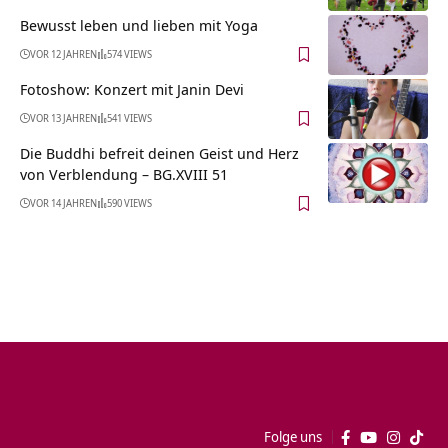
Bewusst leben und lieben mit Yoga
VOR 12 JAHREN
574 VIEWS
Fotoshow: Konzert mit Janin Devi
VOR 13 JAHREN
541 VIEWS
Die Buddhi befreit deinen Geist und Herz
von Verblendung – BG.XVIII 51
VOR 14 JAHREN
590 VIEWS
Folge uns