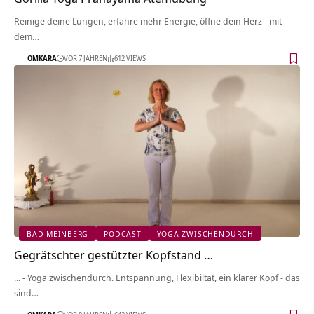
Reinige deine Lungen, erfahre mehr Energie, öffne dein Herz - mit
dem…
OMKARA
VOR 7 JAHREN
612 VIEWS
BAD MEINBERG
PODCAST
YOGA ZWISCHENDURCH
Gegrätschter gestützter Kopfstand …
... - Yoga zwischendurch. Entspannung, Flexibiltät, ein klarer Kopf - das
sind…