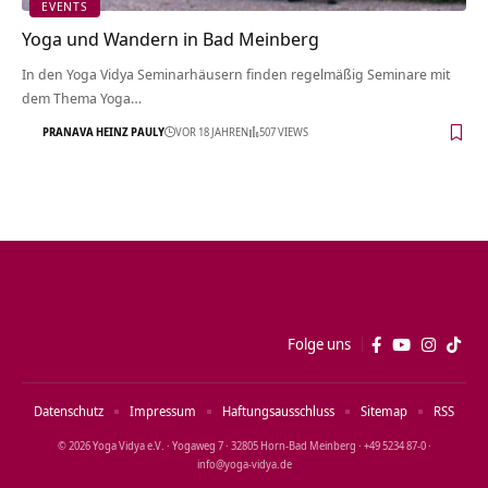
EVENTS
Yoga und Wandern in Bad Meinberg
In den Yoga Vidya Seminarhäusern finden regelmäßig Seminare mit
dem Thema Yoga…
PRANAVA HEINZ PAULY
VOR 18 JAHREN
507 VIEWS
Folge uns
Datenschutz
Impressum
Haftungsausschluss
Sitemap
RSS
© 2026 Yoga Vidya e.V. · Yogaweg 7 · 32805 Horn‑Bad Meinberg · +49 5234 87‑0 ·
info@yoga‑vidya.de