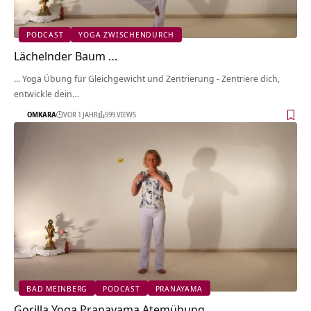
PODCAST
YOGA ZWISCHENDURCH
Lächelnder Baum …
... Yoga Übung für Gleichgewicht und Zentrierung - Zentriere dich,
entwickle dein…
OMKARA
VOR 1 JAHR
599 VIEWS
BAD MEINBERG
PODCAST
PRANAYAMA
Gorilla Yoga Pranayama Atemübung