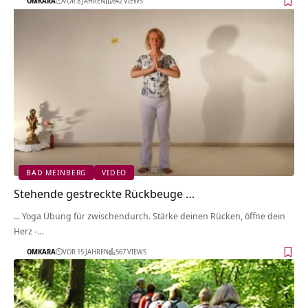
OMKARA
VOR 8 JAHREN
642 VIEWS
BAD MEINBERG
VIDEO
Stehende gestreckte Rückbeuge …
... Yoga Übung für zwischendurch. Stärke deinen Rücken, öffne dein
Herz -…
OMKARA
VOR 15 JAHREN
567 VIEWS