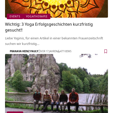
EVENTS
YOGATHERAPIE
Wichtig: 3 Yoga Erfolgsgeschichten kurzfristig
gesucht!!
Liebe Yoginis, für einen Artikel in einer bekannten Frauenzeitschrift
suchen wir kurzfristig…
PRANAVA HEINZ PAULY
VOR 17 JAHREN
477 VIEWS