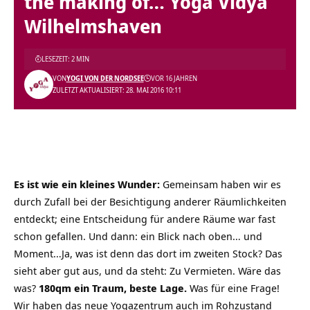
the making of… Yoga Vidya
Wilhelmshaven
LESEZEIT: 2 MIN
VON
YOGI VON DER NORDSEE
VOR 16 JAHREN
ZULETZT AKTUALISIERT: 28. MAI 2016 10:11
Es ist wie ein kleines Wunder:
Gemeinsam haben wir es
durch Zufall bei der Besichtigung anderer Räumlichkeiten
entdeckt; eine Entscheidung für andere Räume war fast
schon gefallen. Und dann: ein Blick nach oben… und
Moment…Ja, was ist denn das dort im zweiten Stock? Das
sieht aber gut aus, und da steht: Zu Vermieten. Wäre das
was?
180qm ein Traum, beste Lage.
Was für eine Frage!
Wir haben das neue Yogazentrum auch im Rohzustand