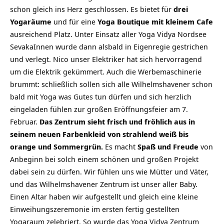
schon gleich ins Herz geschlossen. Es bietet für
drei
Yogaräume
und für eine
Yoga Boutique mit kleinem Cafe
ausreichend Platz. Unter Einsatz aller Yoga Vidya Nordsee
SevakaInnen wurde dann alsbald in Eigenregie gestrichen
und verlegt. Nico unser Elektriker hat sich hervorragend
um die Elektrik gekümmert. Auch die Werbemaschinerie
brummt: schließlich sollen sich alle Wilhelmshavener schon
bald mit Yoga was Gutes tun dürfen und sich herzlich
eingeladen fühlen zur großen Eröffnungsfeier am 7.
Februar.
Das Zentrum sieht frisch und fröhlich aus in
seinem neuen Farbenkleid von strahlend weiß bis
orange und Sommergrün.
Es macht
Spaß und Freude
von
Anbeginn bei solch einem schönen und großen Projekt
dabei sein zu dürfen. Wir fühlen uns wie Mütter und Väter,
und das Wilhelmshavener Zentrum ist unser aller Baby.
Einen Altar haben wir aufgestellt und gleich eine kleine
Einweihungszeremonie im ersten fertig gestellten
Yogaraum zelebriert. So wurde das Yoga Vidya Zentrum