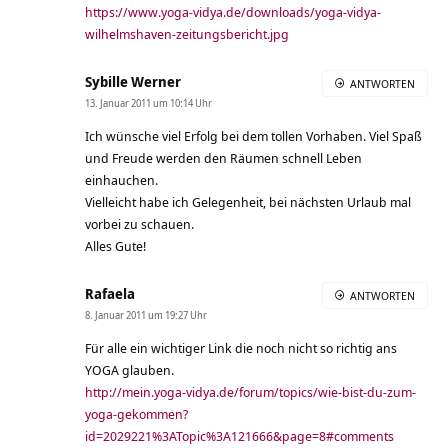
https://www.yoga-vidya.de/downloads/yoga-vidya-
wilhelmshaven-zeitungsbericht.jpg
Sybille Werner
ANTWORTEN
13. Januar 2011 um 10:14 Uhr
Ich wünsche viel Erfolg bei dem tollen Vorhaben. Viel Spaß
und Freude werden den Räumen schnell Leben
einhauchen.
Vielleicht habe ich Gelegenheit, bei nächsten Urlaub mal
vorbei zu schauen.
Alles Gute!
Rafaela
ANTWORTEN
8. Januar 2011 um 19:27 Uhr
Für alle ein wichtiger Link die noch nicht so richtig ans
YOGA glauben.
http://mein.yoga-vidya.de/forum/topics/wie-bist-du-zum-
yoga-gekommen?
id=2029221%3ATopic%3A121666&page=8#comments