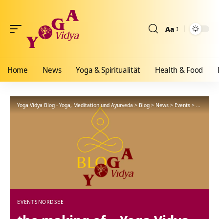
Aa
Größenänderun
Home
News
Yoga & Spiritualität
Health & Food
Yoga Vidya Blog - Yoga, Meditation und Ayurveda
>
Blog
>
News
>
Events
>
the maki
EVENTS
NORDSEE