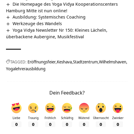
Die Homepage des Yoga Vidya Kooperationscenters
Hamburg Mitte ist nun online!
Ausbildung: Systemisches Coaching
Werkzeuge des Wandels
Yoga Vidya Newsletter Nr 150: Kleines Lächeln,
überbackene Aubergine, Musikfestival
TAGGED:
Eröffnungsfeier
Keshava
Stadtzentrum
Wilhelmshaven
Yogalehrerausbildung
Dein Feedback?
Liebe
Traurig
Fröhlich
Schläfrig
Wütend
Überrascht
Zwinker
0
0
0
0
0
0
0