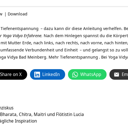
ow
|
Download
h
Tiefenentspannung
– dazu kann dir diese Anleitung verhelfen. B
r Yoga Vidya Erfahrene.
Nach dem Hinlegen spannst du die Körpertei
 mit Mutter Erde, nach links, nach rechts, nach vorne, nach hinte
allumfassende Verbundenheit und
Einheit
– und gelangst so zu vo
Yoga Vidya Bad Meinberg.
Mehr Tiefenentspannung
. Bei Yoga Vid
Share on X
LinkedIn
WhatsApp
Em
nziskus
harata, Chitra, Maitri und Flötistin Lucia
ägliche Inspiration