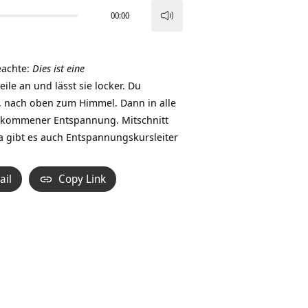
00:00
Pfeiltasten
Hoch/Runter
benutzen,
eachte:
Dies ist eine
um
le an und lässt sie locker. Du
die
n, nach oben zum Himmel. Dann in alle
Lautstärke
llkommener Entspannung. Mitschnitt
zu
ya gibt es auch Entspannungskursleiter
regeln.
ail
Copy Link