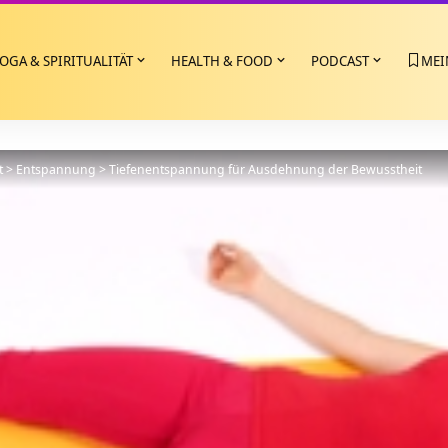
OGA & SPIRITUALITÄT
HEALTH & FOOD
PODCAST
MEI
t
>
Entspannung
>
Tiefenentspannung für Ausdehnung der Bewusstheit