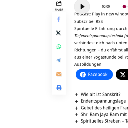
Audio-
00:00
Player
SHARE
Podcast:
Play in new wind
Subscribe:
RSS
Spirituelle Erfahrung durc
Tiefenentspannungstechnik fü
verbindest dich nach unten
Richtungen – du erfährst 
aus einer Yogastunde bei 
Ausbildungen
Facebook
Wie alt ist Sanskrit?
Endentspannungslage
Gebet des heiligen Fra
Shri Ram Jaya Ram mit B
Spirituelles Streben – T