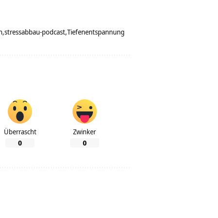
n
stressabbau-podcast
Tiefenentspannung
Überrascht
Zwinker
0
0