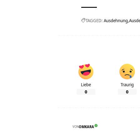
TAGGED:
Ausdehnung
Ausde
Liebe
Traurig
0
0
VON
OMKARA