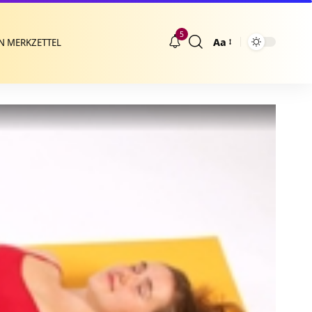
5
Aa
N MERKZETTEL
Größenänderung