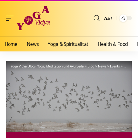
Aa
Größenänderun
Home
News
Yoga & Spiritualität
Health & Food
Yoga Vidya Blog - Yoga, Meditation und Ayurveda
>
Blog
>
News
>
Events
>
Treff Suk