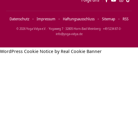
Datenschutz
Impressum
Haftungsausschluss
Sitemap
RSS
© 2026 Yoga Vidya e.V. · Yogaweg 7 · 32805 Horn‑Bad Meinberg · +49 5234 87‑0 ·
info@yoga‑vidya.de
WordPress Cookie Notice by Real Cookie Banner