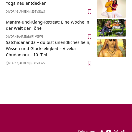
Yoga neu entdecken
VOR 16 JAHREN
534 VIEWS
Mantra-und-Klang-Retreat: Eine Woche in
der Welt der Töne
VOR 4 JAHREN
671 VIEWS
Satchidananda – du bist unendliches Sein,
Wissen und Glückseligkeit – Viveka
Chudamani – 10. Teil
VOR 13 JAHREN
530 VIEWS
Folge uns