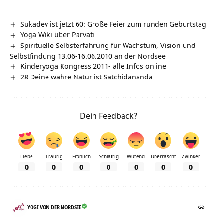
Sukadev ist jetzt 60: Große Feier zum runden Geburtstag
Yoga Wiki über Parvati
Spirituelle Selbsterfahrung für Wachstum, Vision und
Selbstfindung 13.06-16.06.2010 an der Nordsee
Kinderyoga Kongress 2011- alle Infos online
28 Deine wahre Natur ist Satchidananda
Dein Feedback?
Liebe
Traurig
Fröhlich
Schläfrig
Wütend
Überrascht
Zwinker
0
0
0
0
0
0
0
YOGI VON DER NORDSEE