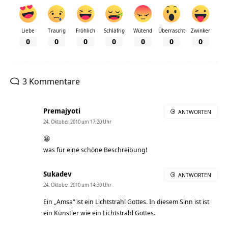
Liebe
Traurig
Fröhlich
Schläfrig
Wütend
Überrascht
Zwinker
0
0
0
0
0
0
0
3 Kommentare
Premajyoti
ANTWORTEN
24. Oktober 2010 um 17:20 Uhr
😀
was für eine schöne Beschreibung!
Sukadev
ANTWORTEN
24. Oktober 2010 um 14:30 Uhr
Ein „Amsa“ ist ein Lichtstrahl Gottes. In diesem Sinn ist ist
ein Künstler wie ein Lichtstrahl Gottes.