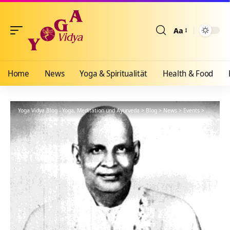
Aa
Größenänderun
Home
News
Yoga & Spiritualität
Health & Food
Yoga Vidya Blog - Yoga, Meditation und Ayurveda
>
Blog
>
News
>
Events
>
Meditatio