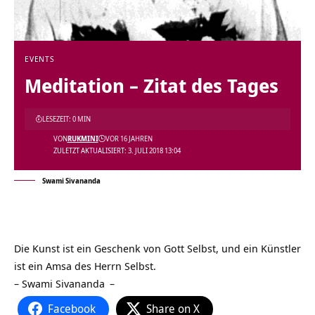
EVENTS
Meditation – Zitat des Tages
LESEZEIT: 0 MIN
VON
RUKMINI
VOR 16 JAHREN
ZULETZT AKTUALISIERT: 3. JULI 2018 13:04
Swami Sivananda
Die Kunst ist ein Geschenk von Gott Selbst, und ein Künstler
ist ein Amsa des Herrn Selbst.
–
Swami Sivananda
–
Facebook
Share on X