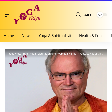
Aa
Größenänderun
Home
News
Yoga & Spiritualität
Health & Food
Yoga Vidya Blog - Yoga, Meditation und Ayurveda
>
Blog
>
Podcast
>
Tägl. Inspiration