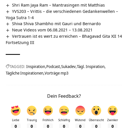
Shri Ram Jaya Ram – Mantrasingen mit Matthias
YVS203 – Vrittis – die verschiedenen Gedankenwellen –
Yoga Sutra 1-4
Shiva Shiva Shambho mit Gauri und Bernardo
Neue Videos vom 06.08.2021 – 13.08.2021
Vertrauen ist es wert zu erreichen – Bhagavad Gita XII 14
Fortsetzung III
TAGGED:
Inspiration
Podcast
Sukadev
Tägl. Inspiration
Tägliche Inspirationen
Vorträge mp3
Dein Feedback?
Liebe
Traurig
Fröhlich
Schläfrig
Wütend
Überrascht
Zwinker
0
0
0
0
0
0
0