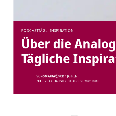
PODCAST
TÄGL. INSPIRATION
Über die Analog
Tägliche Inspira
VON
OMKARA
VOR 4 JAHREN
ZULETZT AKTUALISIERT: 8. AUGUST 2022 10:08