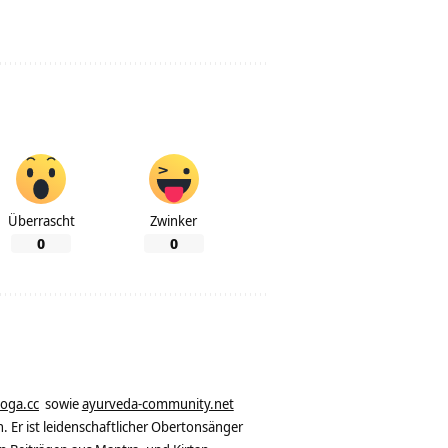
Überrascht
Zwinker
0
0
yoga.cc
sowie
ayurveda-community.net
. Er ist leidenschaftlicher Obertonsänger