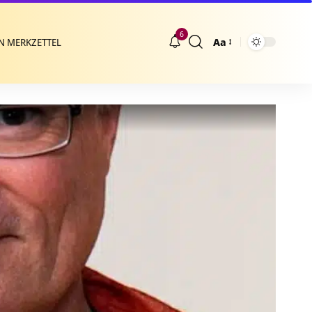
6
Aa
N MERKZETTEL
Größenänderung