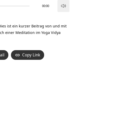
00:00
Pfeiltasten
Hoch/Runter
benutzen,
ies ist ein kurzer Beitrag von und mit
um
ch einer Meditation im Yoga Vidya
die
Lautstärke
zu
ail
Copy Link
regeln.