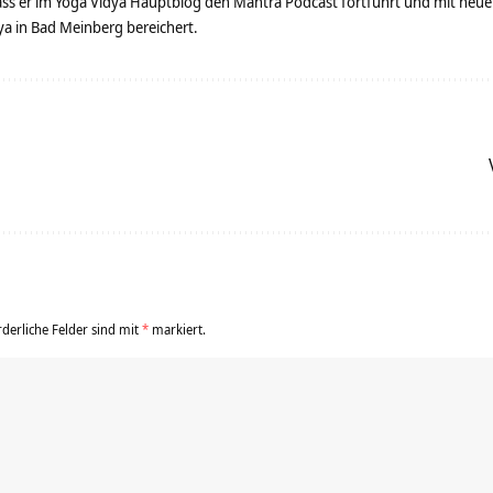
dass er im Yoga Vidya Hauptblog den Mantra Podcast fortführt und mit neue
 in Bad Meinberg bereichert.
rderliche Felder sind mit
*
markiert.