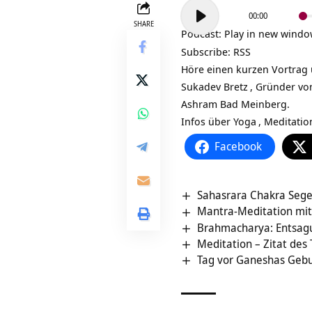
Audio-
00:00
Player
SHARE
Podcast:
Play in new wind
Subscribe:
RSS
Höre einen kurzen Vortrag ü
Sukadev Bretz
, Gründer vo
Ashram Bad Meinberg.
Infos über
Yoga
,
Meditatio
Facebook
Sahasrara Chakra Sege
Mantra-Meditation mit
Brahmacharya: Entsagu
Meditation – Zitat des
Tag vor Ganeshas Gebu