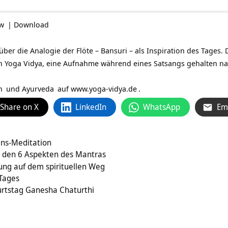
ow
|
Download
ber die Analogie der Flöte – Bansuri – als Inspiration des Tages. D
n Yoga Vidya, eine Aufnahme während eines Satsangs gehalten na
n
und
Ayurveda
auf
www.yoga-vidya.de
.
Share on X
LinkedIn
WhatsApp
Em
ns-Meditation
 den 6 Aspekten des Mantras
ng auf dem spirituellen Weg
 Tages
rtstag Ganesha Chaturthi