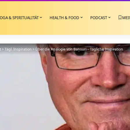
OGA & SPIRITUALITÄT
HEALTH & FOOD
PODCAST
MEI
t
>
Tägl. Inspiration
>
Über die Analogie von Bansuri – Tägliche Inspiration