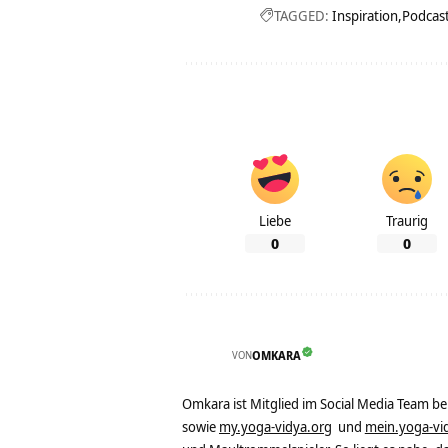
TAGGED:
Inspiration
Podcas
Liebe
Traurig
0
0
VON
OMKARA
Omkara ist Mitglied im Social Media Team b
sowie
my.yoga-vidya.org
und
mein.yoga-vi