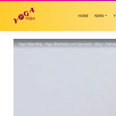
HOME
NEWS
Y
Yoga Vidya Blog - Yoga, Meditation und Ayurveda
>
Blog
>
Podcas