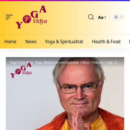
Aa
Größenänderun
Home
News
Yoga & Spiritualität
Health & Food
Yoga Vidya Blog - Yoga, Meditation und Ayurveda
>
Blog
>
Podcast
>
Tägl. Inspiration