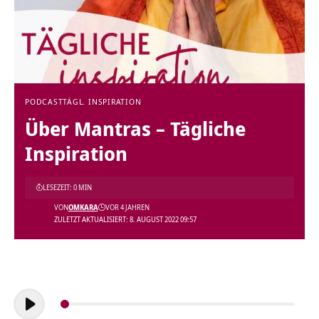
PODCAST
TÄGL. INSPIRATION
Über Mantras – Tägliche
Inspiration
LESEZEIT: 0 MIN
VON
OMKARA
VOR 4 JAHREN
ZULETZT AKTUALISIERT: 8. AUGUST 2022 09:57
Audio-
Player