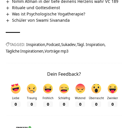
Nimm Atman in der tiefe deinens Herzens wahr VC 189
Rituale und Gottesdienst
Was ist Psychologische Yogatherapie?
Schüler von Swami Sivananda
TAGGED:
Inspiration
Podcast
Sukadev
Tägl. Inspiration
Tägliche Inspirationen
Vorträge mp3
Dein Feedback?
Liebe
Traurig
Fröhlich
Schläfrig
Wütend
Überrascht
Zwinker
0
0
0
0
0
0
0