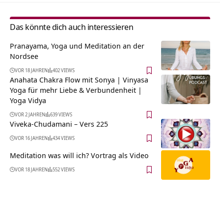
Das könnte dich auch interessieren
Pranayama, Yoga und Meditation an der
Nordsee
VOR 18 JAHREN
402 VIEWS
Anahata Chakra Flow mit Sonya | Vinyasa
Yoga für mehr Liebe & Verbundenheit |
Yoga Vidya
VOR 2 JAHREN
639 VIEWS
Viveka-Chudamani – Vers 225
VOR 16 JAHREN
434 VIEWS
Meditation was will ich? Vortrag als Video
VOR 18 JAHREN
552 VIEWS