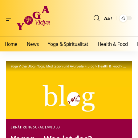
Aa
Größenänderun
Home
News
Yoga & Spiritualität
Health & Food
Yoga Vidya Blog - Yoga, Meditation und Ayurveda
>
Blog
>
Health & Food
>
Ernährun
ERNÄHRUNG
SUKADEV
VIDEO