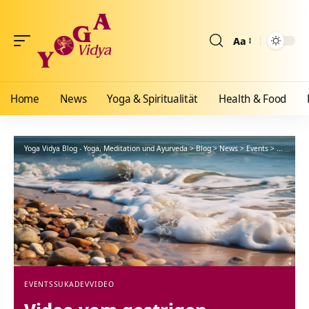
Aa
Größenänderun
Home
News
Yoga & Spiritualität
Health & Food
Yoga Vidya Blog - Yoga, Meditation und Ayurveda
>
Blog
>
News
>
Events
>
Video vom
EVENTS
SUKADEV
VIDEO