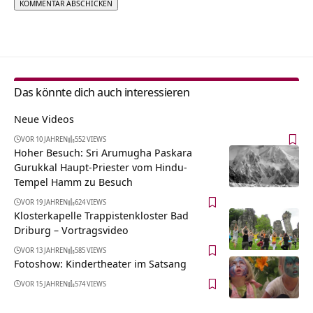
Alternative:
Das könnte dich auch interessieren
Neue Videos
VOR 10 JAHREN
552 VIEWS
Hoher Besuch: Sri Arumugha Paskara
Gurukkal Haupt-Priester vom Hindu-
Tempel Hamm zu Besuch
VOR 19 JAHREN
624 VIEWS
Klosterkapelle Trappistenkloster Bad
Driburg‏‎ – Vortragsvideo
VOR 13 JAHREN
585 VIEWS
Fotoshow: Kindertheater im Satsang
VOR 15 JAHREN
574 VIEWS