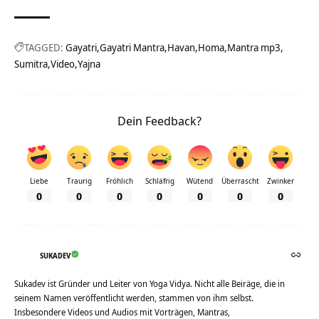
TAGGED:
Gayatri
Gayatri Mantra
Havan
Homa
Mantra mp3
Sumitra
Video
Yajna
Dein Feedback?
Liebe
Traurig
Fröhlich
Schläfrig
Wütend
Überrascht
Zwinker
0
0
0
0
0
0
0
SUKADEV
Sukadev ist Gründer und Leiter von Yoga Vidya. Nicht alle Beiräge, die in
seinem Namen veröffentlicht werden, stammen von ihm selbst.
Insbesondere Videos und Audios mit Vorträgen, Mantras,