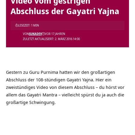
Video vom gestrigen
Abschluss der Gayatri Yajna
LESEZEIT: 1 MIN
VON
SUKADEV
VOR 17 JAHREN
ZULETZT AKTUALISIERT: 2. MÄRZ 2016 14:00
Gestern zu Guru Purnima hatten wir den großartigen
Abschluss der 108-stündigen Gayatri Yajna. Hier ein
zweistündiges Video von diesem Abschluss – du hörst vor
allem das Gayatri Mantra – vielleicht spürst du ja auch die
großartige Schwingung.