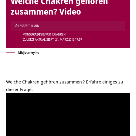
Welche Chakren gehören
zusammen? Video
LESEZEIT: 0 MIN
VON
SUKADEV
VOR 13 JAHREN
ZULETZT AKTUALISIERT: 24. MÄRZ 2013 17:57
Midjourney hu
Welche Chakren gehören zusammen
? Erfahre einiges zu
dieser Frage.