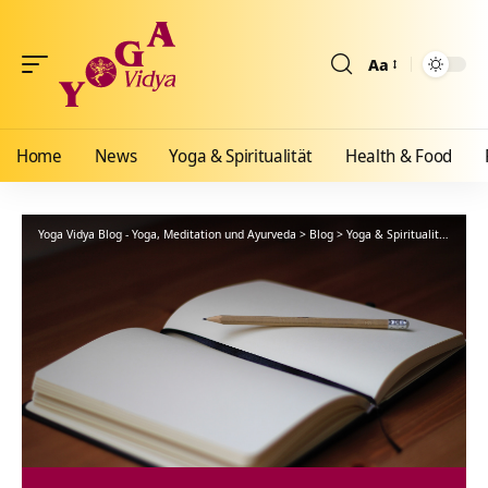
Aa
Größenänderun
Home
News
Yoga & Spiritualität
Health & Food
Yoga Vidya Blog - Yoga, Meditation und Ayurveda
>
Blog
>
Yoga & Spiritualität
>
Hath