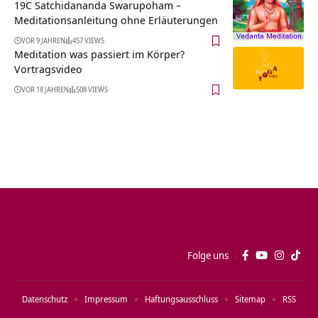
19C Satchidananda Swarupoham –
Meditationsanleitung ohne Erläuterungen
VOR 9 JAHREN
457 VIEWS
Meditation was passiert im Körper?
Vortragsvideo
VOR 18 JAHREN
508 VIEWS
Folge uns
Datenschutz
Impressum
Haftungsausschluss
Sitemap
RSS