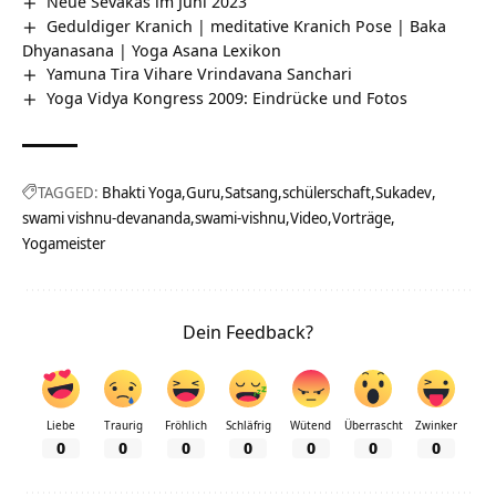
Neue Sevakas im Juni 2023
Geduldiger Kranich | meditative Kranich Pose | Baka
Dhyanasana | Yoga Asana Lexikon
Yamuna Tira Vihare Vrindavana Sanchari
Yoga Vidya Kongress 2009: Eindrücke und Fotos
TAGGED:
Bhakti Yoga
Guru
Satsang
schülerschaft
Sukadev
swami vishnu-devananda
swami-vishnu
Video
Vorträge
Yogameister
Dein Feedback?
Liebe
Traurig
Fröhlich
Schläfrig
Wütend
Überrascht
Zwinker
0
0
0
0
0
0
0