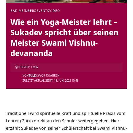
BAD MEINBERG
EVENTS
VIDEO
Wie ein Yoga-Meister lehrt –
Sukadev spricht über seinen
Meister Swami Vishnu-
devananda
LESEZEIT: 1 MIN
VON
TULSI
VOR 15 JAHREN
ZULETZT AKTUALISIERT: 18. JUNI 2025 10:49
Traditionell wird spirituelle Kraft und spirituelle Praxis vom
Lehrer (Guru) direkt an den Schüler weitergegeben. Hier
erzählt Sukadev von seiner Schülerschaft bei Swami Vishnu-