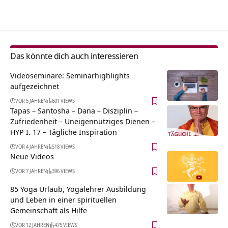
Alternative:
Das könnte dich auch interessieren
Videoseminare: Seminarhighlights
aufgezeichnet
VOR 5 JAHREN
601 VIEWS
Tapas – Santosha – Dana – Disziplin –
Zufriedenheit – Uneigennütziges Dienen –
HYP I. 17 – Tägliche Inspiration
VOR 4 JAHREN
518 VIEWS
Neue Videos
VOR 7 JAHREN
396 VIEWS
85 Yoga Urlaub, Yogalehrer Ausbildung
und Leben in einer spirituellen
Gemeinschaft als Hilfe
VOR 12 JAHREN
475 VIEWS