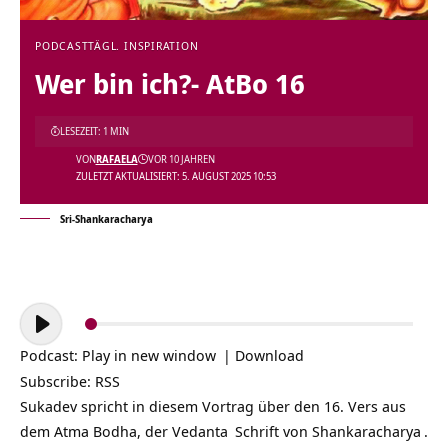
PODCAST
TÄGL. INSPIRATION
Wer bin ich?- AtBo 16
LESEZEIT: 1 MIN
VON
RAFAELA
VOR 10 JAHREN
ZULETZT AKTUALISIERT: 5. AUGUST 2025 10:53
Sri-Shankaracharya
Audio-
Player
Podcast:
Play in new window
|
Download
Subscribe:
RSS
Sukadev spricht in diesem Vortrag über den 16. Vers aus
dem Atma Bodha, der
Vedanta
Schrift von
Shankaracharya
.