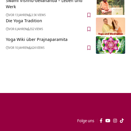
Swami Vishnu-devananda – Leben und
Werk
VOR 13 JAHREN
3.5K VIEWS
Die Yoga Tradition
VOR 6 JAHREN
552 VIEWS
Yoga Wiki über Prajnaparamita
VOR 10 JAHREN
624 VIEWS
Folge uns