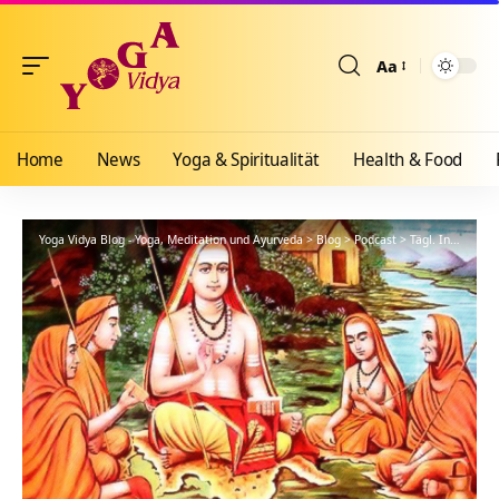
Aa
Größenänderun
Home
News
Yoga & Spiritualität
Health & Food
Yoga Vidya Blog - Yoga, Meditation und Ayurveda
>
Blog
>
Podcast
>
Tägl. Inspiration