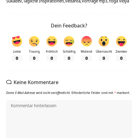
Sukadev
Tägliche Inspirationen
Vedanta
Vorträge mp3
Yoga Vidya
Dein Feedback?
Liebe
Traurig
Fröhlich
Schläfrig
Wütend
Überrascht
Zwinker
0
0
0
0
0
0
0
Keine Kommentare
Deine E-Mail-Adresse wird nicht veröffentlicht.
Erforderliche Felder sind mit
*
markiert.