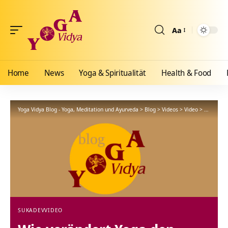
Aa
Größenänderun
Home
News
Yoga & Spiritualität
Health & Food
Yoga Vidya Blog - Yoga, Meditation und Ayurveda
>
Blog
>
Videos
>
Video
>
Wie verän
SUKADEV
VIDEO