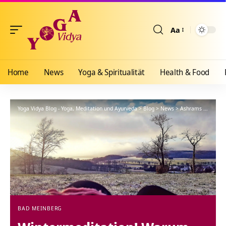
Aa
Größenänderun
Home
News
Yoga & Spiritualität
Health & Food
Yoga Vidya Blog - Yoga, Meditation und Ayurveda
>
Blog
>
News
>
Ashrams
>
Bad Me
BAD MEINBERG