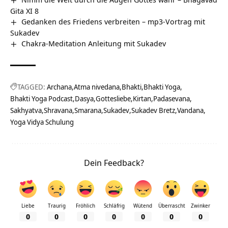
Gita XI 8
Gedanken des Friedens verbreiten – mp3-Vortrag mit
Sukadev
Chakra-Meditation Anleitung mit Sukadev
TAGGED:
Archana
Atma nivedana
Bhakti
Bhakti Yoga
Bhakti Yoga Podcast
Dasya
Gottesliebe
Kirtan
Padasevana
Sakhyatva
Shravana
Smarana
Sukadev
Sukadev Bretz
Vandana
Yoga Vidya Schulung
Dein Feedback?
Liebe
Traurig
Fröhlich
Schläfrig
Wütend
Überrascht
Zwinker
0
0
0
0
0
0
0