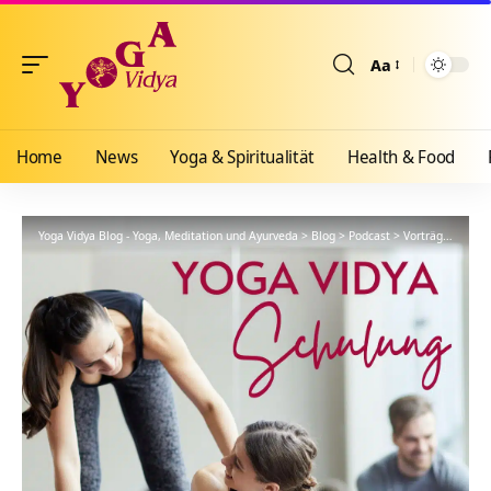
Aa
Größenänderun
Home
News
Yoga & Spiritualität
Health & Food
Yoga Vidya Blog - Yoga, Meditation und Ayurveda
>
Blog
>
Podcast
>
Vorträge
>
YVS13