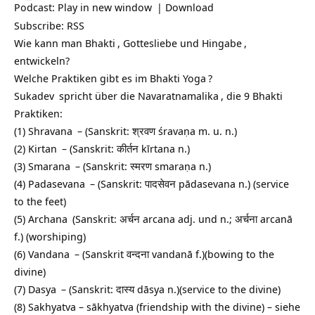
Podcast:
Play in new window
|
Download
Subscribe:
RSS
Wie kann man
Bhakti
, Gottesliebe und
Hingabe
,
entwickeln?
Welche Praktiken gibt es im
Bhakti Yoga
?
Sukadev
spricht über die
Navaratnamalika
, die 9 Bhakti
Praktiken:
(1)
Shravana
– (Sanskrit: श्रवण śravaṇa m. u. n.)
(2)
Kirtan
– (Sanskrit: कीर्तन kīrtana n.)
(3)
Smarana
– (Sanskrit: स्मरण smaraṇa n.)
(4)
Padasevana
– (Sanskrit: पादसेवन pādasevana n.) (service
to the feet)
(5)
Archana
(Sanskrit: अर्चन arcana adj. und n.; अर्चना arcanā
f.) (worshiping)
(6)
Vandana
– (Sanskrit वन्दना vandanā f.)(bowing to the
divine)
(7)
Dasya
– (Sanskrit: दास्य dāsya n.)(service to the divine)
(8) Sakhyatva – sākhyatva (friendship with the divine) – siehe