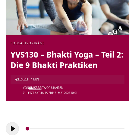
PODCAST
VORTRÄGE
YVS130 – Bhakti Yoga – Teil 2:
Die 9 Bhakti Praktiken
LESEZEIT: 1 MIN
VON
OMKARA
VOR 8 JAHREN
ZULETZT AKTUALISIERT: 8. MAI 2026 10:01
Audio-
Player