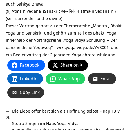
auch Sahkya Bhava
(9)
Atma nivedana
(Sanskrit आत्मनिवेदन ātma-nivedana n.)
(self-surrender to the divine)
Dieser Vortrag gehört zu der Themenreihe „
Mantra
, Bhakti
Yoga und Sanskrit“ und gehört zum Teil des
Bhakti Yoga
innerhalb der Vortragsreihe „
Yoga Vidya Schulung
– Der
ganzheitliche Yogaweg“ –
wiki.yoga-vidya.de/YVS001
und
ein Begleitvortrag der 2-jährigen
Yogalehrerausbildung
.
Facebook
Share on X
LinkedIn
WhatsApp
Email
Copy Link
Die Liebe offenbart sich als Hoffnung selbst – Kap.13 V
7b
Stotra Singen im Haus Yoga Vidya
Nimm die Welt durch die Augen Gottes wahr – Bhagavad