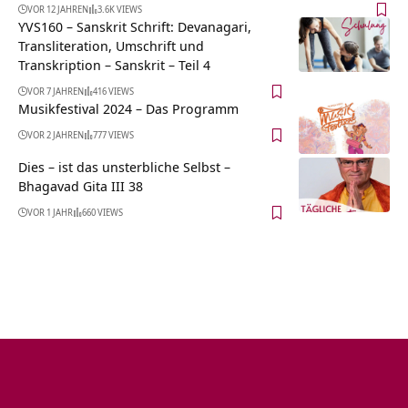
VOR 12 JAHREN
3.6K VIEWS
YVS160 – Sanskrit Schrift: Devanagari,
Transliteration, Umschrift und
Transkription – Sanskrit – Teil 4
VOR 7 JAHREN
416 VIEWS
Musikfestival 2024 – Das Programm
VOR 2 JAHREN
777 VIEWS
Dies – ist das unsterbliche Selbst –
Bhagavad Gita III 38
VOR 1 JAHR
660 VIEWS