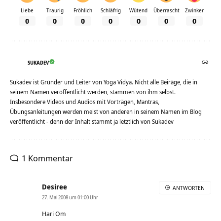
Liebe
Traurig
Fröhlich
Schläfrig
Wütend
Überrascht
Zwinker
0
0
0
0
0
0
0
SUKADEV
Sukadev ist Gründer und Leiter von Yoga Vidya. Nicht alle Beiräge, die in
seinem Namen veröffentlicht werden, stammen von ihm selbst.
Insbesondere Videos und Audios mit Vorträgen, Mantras,
Übungsanleitungen werden meist von anderen in seinem Namen im Blog
veröffentlicht - denn der Inhalt stammt ja letztlich von Sukadev
1 Kommentar
Desiree
ANTWORTEN
27. Mai 2008 um 01:00 Uhr
Hari Om