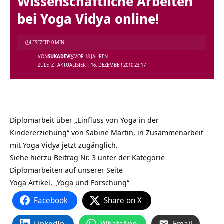
Wissenschaftliche Arbeiten
bei Yoga Vidya online!
LESEZEIT: 0 MIN
VON
SUKADEV
VOR 18 JAHREN
ZULETZT AKTUALISIERT: 16. DEZEMBER 2010 23:17
Diplomarbeit über „Einfluss von Yoga in der
Kindererziehung“ von Sabine Martin, in Zusammenarbeit
mit Yoga Vidya jetzt zugänglich.
Siehe hierzu Beitrag Nr. 3 unter der Kategorie
Diplomarbeiten auf unserer Seite
Yoga Artikel, „Yoga und Forschung“
Facebook
Share on X
LinkedIn
WhatsApp
Email