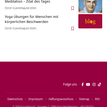
Meditation – Zitat des Tages
VOR 16 JAHREN
458 VIEWS
Yoga Übungen für Menschen mit
körperlichen Beschwerden
VOR 19 JAHREN
435 VIEWS
Folge uns
Datenschutz
Impressum
Haftungsausschluss
Sitemap
RSS
© 2026 Yoga Vidya e.V. · Yogaweg 7 · 32805 Horn‑Bad Meinberg · +49 5234 87‑0 ·