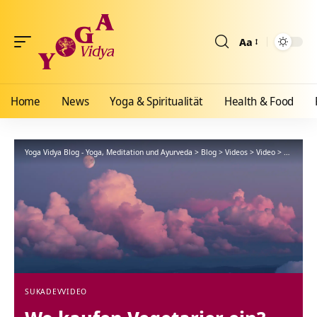
Aa
Größenänderun
Home
News
Yoga & Spiritualität
Health & Food
Yoga Vidya Blog - Yoga, Meditation und Ayurveda
>
Blog
>
Videos
>
Video
>
Wo kaufen
SUKADEV
VIDEO