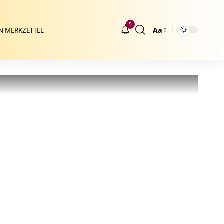
5
Aa
N MERKZETTEL
Größenänderung