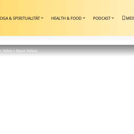
OGA & SPIRITUALITÄT
HEALTH & FOOD
PODCAST
MEI
>
Video
>
Neue Videos