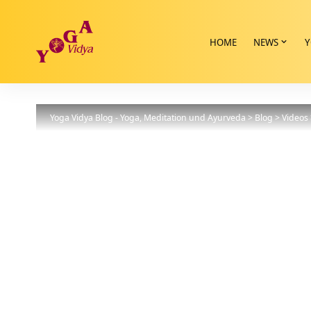
HOME
NEWS
Y
Yoga Vidya Blog - Yoga, Meditation und Ayurveda
>
Blog
>
Videos