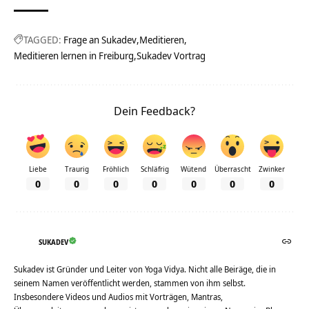
TAGGED:
Frage an Sukadev
Meditieren
Meditieren lernen in Freiburg
Sukadev Vortrag
Dein Feedback?
Liebe
Traurig
Fröhlich
Schläfrig
Wütend
Überrascht
Zwinker
0
0
0
0
0
0
0
SUKADEV
Sukadev ist Gründer und Leiter von Yoga Vidya. Nicht alle Beiräge, die in
seinem Namen veröffentlicht werden, stammen von ihm selbst.
Insbesondere Videos und Audios mit Vorträgen, Mantras,