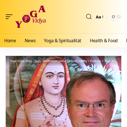
Aa
Größenänderun
Home
News
Yoga & Spiritualität
Health & Food
Yoga Vidya Blog - Yoga, Meditation und Ayurveda
>
Blog
>
Podcast
>
Tägl. Inspiration