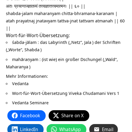
अतः प्रयत्नाज्ज्ञातव्यं तत्त्वज्ञात्तत्त्वमात्मनः || ६० ||
shabda-jalam maharanyam chitta-bhramana-karanam |
atah prayatnaj jnatavyam tattva-jnat tattvam atmanah || 60
||
Wort-für-Wort-Übersetzung:
śabda-jālam : das Labyrinth („Netz“,
Jala
) der Schriften
(„Worte“,
Shabda
)
mahāraṇyam : (ist wie) ein großer Dschungel („Wald“,
Maharanya
)
Mehr Informationen:
Vedanta
Wort-für-Wort-Übersetzung
Viveka Chudamani Vers 1
Vedanta Seminare
Facebook
Share on X
LinkedIn
WhatsApp
Email