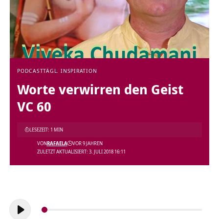
PODCAST
TÄGL. INSPIRATION
Worte verwirren den Geist
VC 60
LESEZEIT: 1 MIN
VON
RAFAELA
VOR 9 JAHREN
ZULETZT AKTUALISIERT: 3. JULI 2018 16:11
Audio-
Player