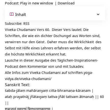
Podcast:
Play in new window
|
Download
Inhalt
Subscribe:
RSS
Viveka Chudamani Vers 60.
Dieser Vers lautet: Die
Schriften, die wie ein dichter Dschungel aus Worten sind,
verwirren nur den
Geist
. Daher muss die
Wirklichkeit
des
Selbst mit Hilfe eines Lehrers erfahren werden, der selbst
die höchste Wirklichkeit erkannt hat.
Lausche in dieser Ausgabe des Täglichen-Inspirationen-
Podcast dem Kommentar von und mit Sukadev.
Alle Infos zum Viveka Chudamani auf
schriften.yoga-
vidya.de/viveka-chudamani/
Sanskrit Text:
śabda-jālaṃ mahāraṇyaṃ citta-bhramaṇa-kāraṇam |
ataḥ prayatnāj jñātavyaṃ tattva-jñāt tattvam ātmanaḥ || 60
||
शब्दजालं महारण्यं चित्तभ्रमणकारणम् |