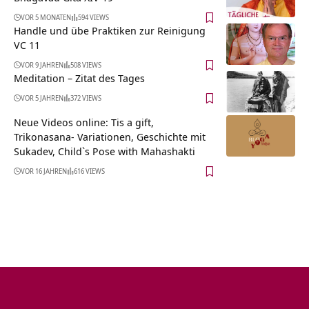
VOR 5 MONATEN
594 VIEWS
Handle und übe Praktiken zur Reinigung
VC 11
VOR 9 JAHREN
508 VIEWS
Meditation – Zitat des Tages
VOR 5 JAHREN
372 VIEWS
Neue Videos online: Tis a gift,
Trikonasana- Variationen, Geschichte mit
Sukadev, Child`s Pose with Mahashakti
VOR 16 JAHREN
616 VIEWS