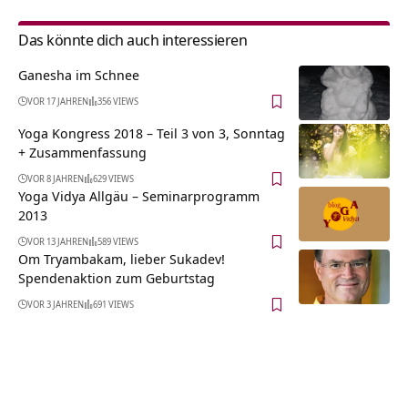
Das könnte dich auch interessieren
Ganesha im Schnee
VOR 17 JAHREN
356 VIEWS
Yoga Kongress 2018 – Teil 3 von 3, Sonntag
+ Zusammenfassung
VOR 8 JAHREN
629 VIEWS
Yoga Vidya Allgäu – Seminarprogramm
2013
VOR 13 JAHREN
589 VIEWS
Om Tryambakam, lieber Sukadev!
Spendenaktion zum Geburtstag
VOR 3 JAHREN
691 VIEWS