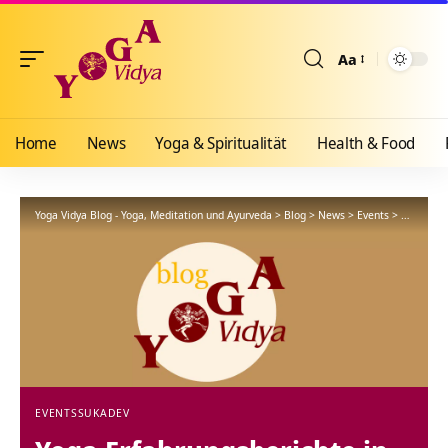
Aa
Größenänderun
Home
News
Yoga & Spiritualität
Health & Food
Yoga Vidya Blog - Yoga, Meditation und Ayurveda
>
Blog
>
News
>
Events
>
Yoga Erfa
EVENTS
SUKADEV