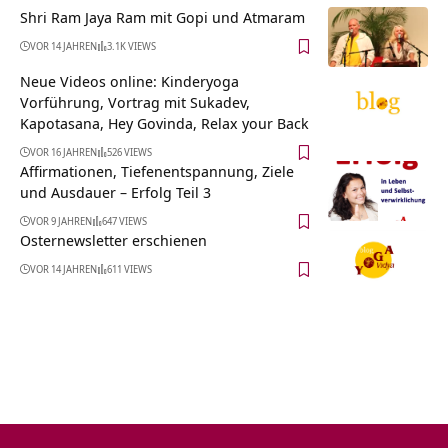
Shri Ram Jaya Ram mit Gopi und Atmaram
VOR 14 JAHREN
3.1K VIEWS
Neue Videos online: Kinderyoga
Vorführung, Vortrag mit Sukadev,
Kapotasana, Hey Govinda, Relax your Back
VOR 16 JAHREN
526 VIEWS
Affirmationen, Tiefenentspannung, Ziele
und Ausdauer – Erfolg Teil 3
VOR 9 JAHREN
647 VIEWS
Osternewsletter erschienen
VOR 14 JAHREN
611 VIEWS