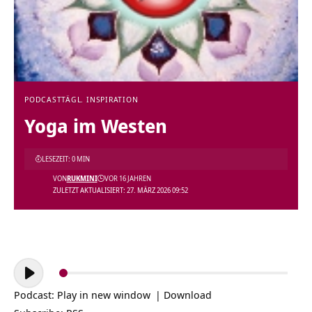
PODCAST
TÄGL. INSPIRATION
Yoga im Westen
LESEZEIT: 0 MIN
VON
RUKMINI
VOR 16 JAHREN
ZULETZT AKTUALISIERT: 27. MÄRZ 2026 09:52
Audio-
Player
Podcast:
Play in new window
|
Download