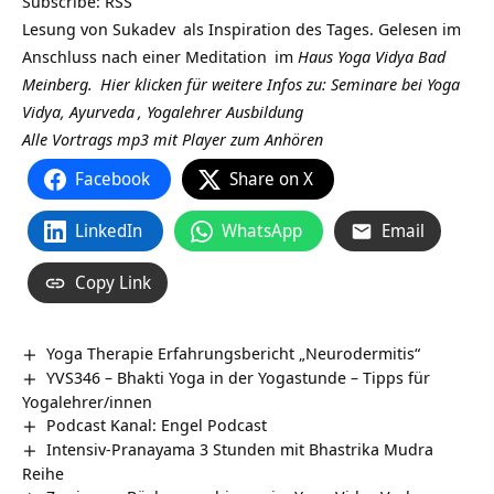
Subscribe:
RSS
Lesung von
Sukadev
als Inspiration des Tages. Gelesen im
Anschluss nach einer
Meditation
im
Haus Yoga Vidya Bad
Meinberg.
Hier klicken für weitere Infos zu: Seminare bei Yoga
Vidya,
Ayurveda
,
Yogalehrer Ausbildung
Alle Vortrags mp3 mit Player zum Anhören
Facebook
Share on X
LinkedIn
WhatsApp
Email
Copy Link
Yoga Therapie Erfahrungsbericht „Neurodermitis“
YVS346 – Bhakti Yoga in der Yogastunde – Tipps für
Yogalehrer/innen
Podcast Kanal: Engel Podcast
Intensiv-Pranayama 3 Stunden mit Bhastrika Mudra
Reihe