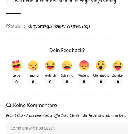
Zwei neue Bücher erschienen im Yoga Vidya Verlag
TAGGED:
Kurzvortrag
Sukadev
Westen
Yoga
Dein Feedback?
Liebe
Traurig
Fröhlich
Schläfrig
Wütend
Überrascht
Zwinker
0
0
0
0
0
0
0
Keine Kommentare
Deine E-Mail-Adresse wird nicht veröffentlicht.
Erforderliche Felder sind mit
*
markiert.