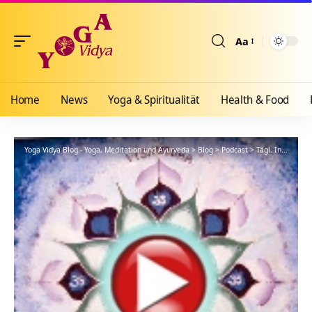
Aa
Größenänderun
Home
News
Yoga & Spiritualität
Health & Food
Yoga Vidya Blog - Yoga, Meditation und Ayurveda
>
Blog
>
Podcast
>
Tägl. Inspiration