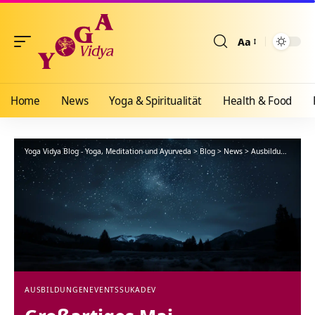
Aa
Größenänderun
Home
News
Yoga & Spiritualität
Health & Food
Yoga Vidya Blog - Yoga, Meditation und Ayurveda
>
Blog
>
News
>
Ausbildungen
>
Gr
AUSBILDUNGEN
EVENTS
SUKADEV