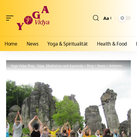
Aa
Größenänderun
Home
News
Yoga & Spiritualität
Health & Food
Yoga Vidya Blog - Yoga, Meditation und Ayurveda
>
Blog
>
News
>
Ashrams
>
Bad Me