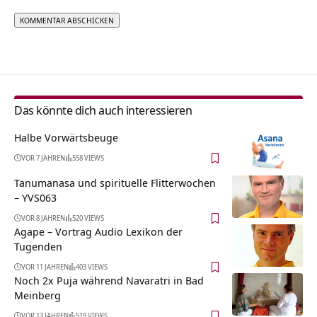
Alternative:
Das könnte dich auch interessieren
Halbe Vorwärtsbeuge
VOR 7 JAHREN
558 VIEWS
Tanumanasa und spirituelle Flitterwochen
– YVS063
VOR 8 JAHREN
520 VIEWS
Agape – Vortrag Audio Lexikon der
Tugenden
VOR 11 JAHREN
403 VIEWS
Noch 2x Puja während Navaratri in Bad
Meinberg
VOR 13 JAHREN
519 VIEWS