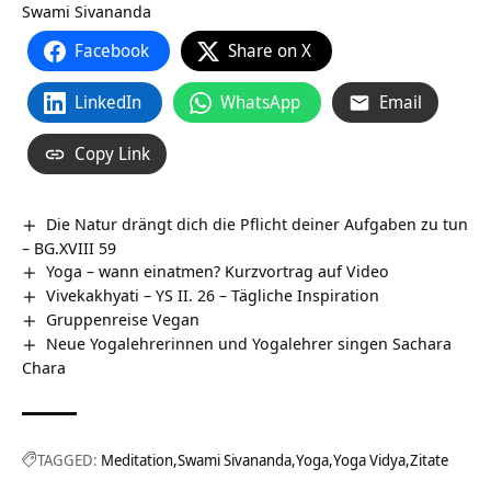
Swami Sivananda
Facebook
Share on X
LinkedIn
WhatsApp
Email
Copy Link
Die Natur drängt dich die Pflicht deiner Aufgaben zu tun
– BG.XVIII 59
Yoga – wann einatmen? Kurzvortrag auf Video
Vivekakhyati – YS II. 26 – Tägliche Inspiration
Gruppenreise Vegan
Neue Yogalehrerinnen und Yogalehrer singen Sachara
Chara
TAGGED:
Meditation
Swami Sivananda
Yoga
Yoga Vidya
Zitate