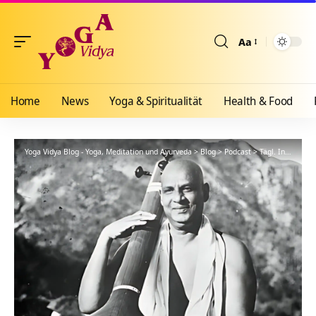
Aa
Größenänderun
Home
News
Yoga & Spiritualität
Health & Food
Yoga Vidya Blog - Yoga, Meditation und Ayurveda
>
Blog
>
Podcast
>
Tägl. Inspiration