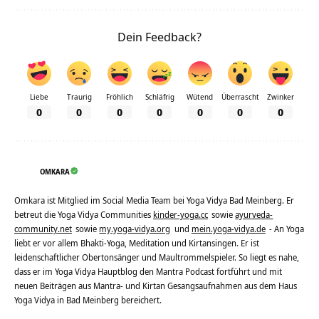
Dein Feedback?
Liebe
Traurig
Fröhlich
Schläfrig
Wütend
Überrascht
Zwinker
0
0
0
0
0
0
0
OMKARA
Omkara ist Mitglied im Social Media Team bei Yoga Vidya Bad Meinberg. Er
betreut die Yoga Vidya Communities
kinder-yoga.cc
sowie
ayurveda-
community.net
sowie
my.yoga-vidya.org
und
mein.yoga-vidya.de
- An Yoga
liebt er vor allem Bhakti-Yoga, Meditation und Kirtansingen. Er ist
leidenschaftlicher Obertonsänger und Maultrommelspieler. So liegt es nahe,
dass er im Yoga Vidya Hauptblog den Mantra Podcast fortführt und mit
neuen Beiträgen aus Mantra- und Kirtan Gesangsaufnahmen aus dem Haus
Yoga Vidya in Bad Meinberg bereichert.