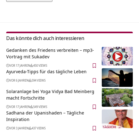
Alternative:
Das könnte dich auch interessieren
Gedanken des Friedens verbreiten – mp3-
Vortrag mit Sukadev
VOR 17 JAHREN
450 VIEWS
Ayurveda-Tipps für das tägliche Leben
VOR 6 JAHREN
594 VIEWS
Solaranlage bei Yoga Vidya Bad Meinberg
macht Fortschritte
VOR 17 JAHREN
549 VIEWS
Sadhana der Upanishaden – Tägliche
Inspiration
VOR 3 JAHREN
437 VIEWS