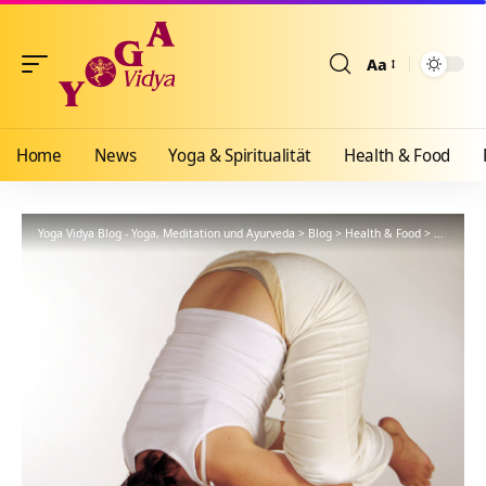
Aa
Größenänderun
Home
News
Yoga & Spiritualität
Health & Food
Yoga Vidya Blog - Yoga, Meditation und Ayurveda
>
Blog
>
Health & Food
>
Yogathera