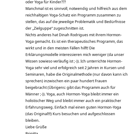
oder Yoga für Kinder???
Manchmal ist es sinnvoll, notwendig und hilfreich aus dem
reichhaltigen Yoga-Schatz ein Programm zusammen zu
stellen, das auf die jeweilige Problematik und Bedürfnisse
der „Zielguppe“ zugeschnitten ist.
Nichts anderes hat Dinah Rodrigues mit ihrem Hormon-
Yoga gemacht. Es ist ein therapeutisches Programm, das
wirkt und in den meisten Fällen hilft! Die
Erklärungsmodelle interessieren mich weniger (da unser
Wissen sowieso verläufig ist ;-)). Ich unterrichte Hormon-
Yoga sehr viel und erfolgreich seit 2 Jahren in Kursen und
Seminaren, habe die Originalmethode (nur davon kann ich
sprechen) inzwischen ein paar hundert Frauen
beigebracht (Übrigens: gibt das Programm auch für
Männer ;-)). Yoga, auch Hormon-Yoga bleibt immer ein
holistischer Weg und bleibt immer auch ein praktischer
Erfahrungsweg. Einfach mal einen guten Hormon-Yoga
(das Original!!!) Kurs besuchen und aufgeschlossen
bleiben.
Liebe Grüße
Brigitta