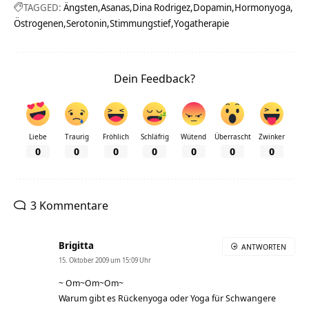
TAGGED:
Ängsten
Asanas
Dina Rodrigez
Dopamin
Hormonyoga
Östrogenen
Serotonin
Stimmungstief
Yogatherapie
Dein Feedback?
Liebe
Traurig
Fröhlich
Schläfrig
Wütend
Überrascht
Zwinker
0
0
0
0
0
0
0
3 Kommentare
Brigitta
ANTWORTEN
15. Oktober 2009 um 15:09 Uhr
~ Om~Om~Om~
Warum gibt es Rückenyoga oder Yoga für Schwangere