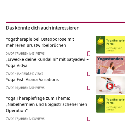
Das könnte dich auch interessieren
Yogatherapie bei Osteoporose mit
mehreren Brustwirbelbrüchen
VOR 17 JAHREN
491 VIEWS
„Erwecke deine Kundalini“ mit Satyadevi –
Yoga Vidya
VOR 4 JAHREN
640 VIEWS
Yoga Fish Asana Variations
VOR 16 JAHREN
514 VIEWS
Yoga Therapiefrage zum Thema:
„Nabelhernien und Epigastrischehernien
Operation“
VOR 17 JAHREN
498 VIEWS