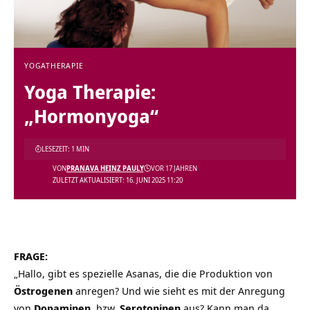
YOGATHERAPIE
Yoga Therapie:
„Hormonyoga“
LESEZEIT: 1 MIN
VON
PRANAVA HEINZ PAULY
VOR 17 JAHREN
ZULETZT AKTUALISIERT: 16. JUNI 2025 11:20
FRAGE:
„Hallo, gibt es spezielle Asanas, die die Produktion von
Östrogenen
anregen? Und wie sieht es mit der Anregung
von
Dopaminen
, bzw.
Serotoninen
aus? Kann man da