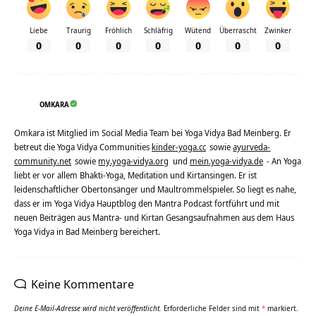
Liebe
Traurig
Fröhlich
Schläfrig
Wütend
Überrascht
Zwinker
0
0
0
0
0
0
0
OMKARA
Omkara ist Mitglied im Social Media Team bei Yoga Vidya Bad Meinberg. Er
betreut die Yoga Vidya Communities
kinder-yoga.cc
sowie
ayurveda-
community.net
sowie
my.yoga-vidya.org
und
mein.yoga-vidya.de
- An Yoga
liebt er vor allem Bhakti-Yoga, Meditation und Kirtansingen. Er ist
leidenschaftlicher Obertonsänger und Maultrommelspieler. So liegt es nahe,
dass er im Yoga Vidya Hauptblog den Mantra Podcast fortführt und mit
neuen Beiträgen aus Mantra- und Kirtan Gesangsaufnahmen aus dem Haus
Yoga Vidya in Bad Meinberg bereichert.
Keine Kommentare
Deine E-Mail-Adresse wird nicht veröffentlicht.
Erforderliche Felder sind mit
*
markiert.