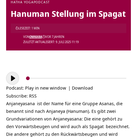
HATHA YOGA
PODCAST
Hanuman Stellung im Spagat
LESEZEIT: 1 MIN
VON
OMKARA
VOR 7 JAHREN
ZULETZT AKTUALISIERT: 9. JULI 2025 11:19
Audio-
Player
Podcast:
Play in new window
|
Download
Subscribe:
RSS
Anjaneyasana
ist der Name für eine Gruppe Asanas, die
benannt sind nach Anjaneya (Hanuman). Es gibt zwei
Grundvariationen von Anjaneyasana: Die eine gehört zu
den Vorwärtsbeugen und wird auch als
Spagat
bezeichnet.
Die andere gehört zu den Rückwärtsbeugen und wird