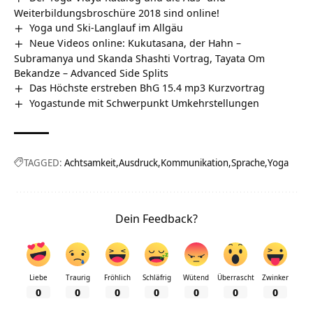
Weiterbildungsbroschüre 2018 sind online!
Yoga und Ski-Langlauf im Allgäu
Neue Videos online: Kukutasana, der Hahn –
Subramanya und Skanda Shashti Vortrag, Tayata Om
Bekandze – Advanced Side Splits
Das Höchste erstreben BhG 15.4 mp3 Kurzvortrag
Yogastunde mit Schwerpunkt Umkehrstellungen
TAGGED:
Achtsamkeit
Ausdruck
Kommunikation
Sprache
Yoga
Dein Feedback?
Liebe
Traurig
Fröhlich
Schläfrig
Wütend
Überrascht
Zwinker
0
0
0
0
0
0
0