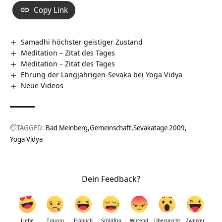
Copy Link
Samadhi höchster geistiger Zustand
Meditation – Zitat des Tages
Meditation – Zitat des Tages
Ehrung der Langjährigen-Sevaka bei Yoga Vidya
Neue Videos
TAGGED:
Bad Meinberg
Gemeinschaft
Sevakatage 2009
Yoga Vidya
Dein Feedback?
Liebe
Traurig
Fröhlich
Schläfrig
Wütend
Überrascht
Zwinker