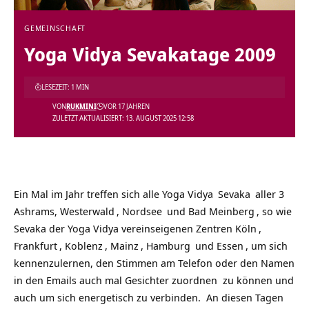
GEMEINSCHAFT
Yoga Vidya Sevakatage 2009
LESEZEIT: 1 MIN
VON
RUKMINI
VOR 17 JAHREN
ZULETZT AKTUALISIERT: 13. AUGUST 2025 12:58
Ein Mal im Jahr treffen sich alle
Yoga Vidya
Sevaka
aller 3
Ashrams,
Westerwald
,
Nordsee
und
Bad Meinberg
, so wie
Sevaka der Yoga Vidya vereinseigenen Zentren
Köln
,
Frankfurt
,
Koblenz
,
Mainz
,
Hamburg
und
Essen
, um sich
kennenzulernen, den Stimmen am Telefon oder den Namen
in den Emails auch mal Gesichter zuordnen zu können und
auch um sich energetisch zu verbinden. An diesen Tagen