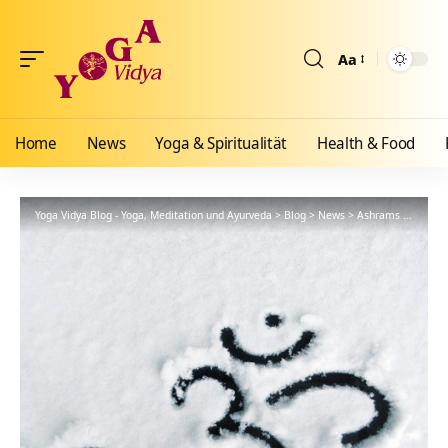
Aa
Größenänderun
Home
News
Yoga & Spiritualität
Health & Food
Yoga Vidya Blog - Yoga, Meditation und Ayurveda
>
Blog
>
News
>
Ashrams
>
Allgäu