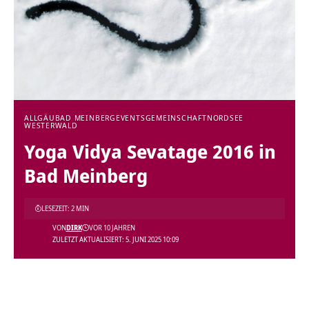
ALLGÄU
BAD MEINBERG
EVENTS
GEMEINSCHAFT
NORDSEE
WESTERWALD
Yoga Vidya Sevatage 2016 in
Bad Meinberg
LESEZEIT: 2 MIN
VON
DIRK
VOR 10 JAHREN
ZULETZT AKTUALISIERT: 5. JUNI 2025 10:09