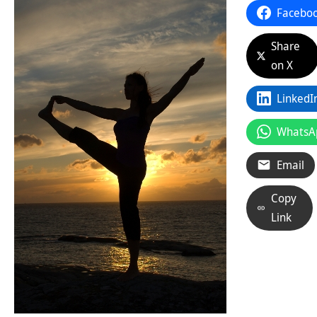
Facebo
Share
on X
LinkedI
WhatsA
Email
Copy
Link