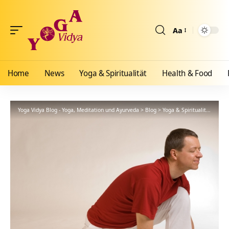
Aa
Größenänderun
Home
News
Yoga & Spiritualität
Health & Food
Yoga Vidya Blog - Yoga, Meditation und Ayurveda
>
Blog
>
Yoga & Spiritualität
>
Hath