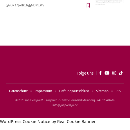
VOR 17 JAHREN
613 VIEWS
Folge uns
Datenschutz
Impressum
Haftungsausschluss
Sitemap
RSS
© 2026 Yoga Vidya e.V. · Yogaweg 7 · 32805 Horn‑Bad Meinberg · +49 5234 87‑0 ·
info@yoga‑vidya.de
WordPress Cookie Notice by Real Cookie Banner