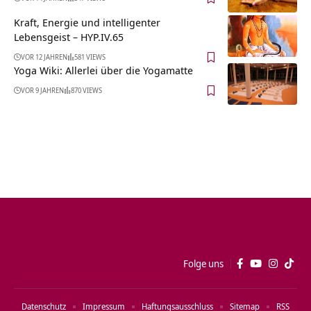
Kraft, Energie und intelligenter
Lebensgeist – HYP.IV.65
VOR 12 JAHREN
581 VIEWS
Yoga Wiki: Allerlei über die Yogamatte
VOR 9 JAHREN
870 VIEWS
Folge uns
Datenschutz
Impressum
Haftungsausschluss
Sitemap
RSS