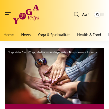
Aa
Größenänderun
Home
News
Yoga & Spiritualität
Health & Food
Yoga Vidya Blog - Yoga, Meditation und Ayurveda
>
Blog
>
News
>
Ashrams
>
Bad Me